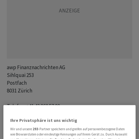
awp Finanznachrichten AG 

Sihlquai 253

Postfach

8031 Zürich

Telefon: +41 43 960 57 00 

E-Mail: redakt@awp.ch 

Ihre Privatsphäre ist uns wichtig
Internet: www.awp.ch   

Wir und unsere
293
-Partner speichern und greifen auf personenbezogene Daten
wie Browserdaten oder eindeutige Kennungen auf Ihrem Gerät zu. Durch Auswahl
Geschäftsführung: Christoph Gaberthüel
