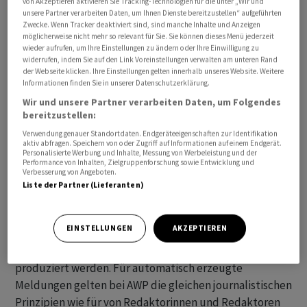
von Akzeptieren aktivieren Sie Tracking-Technologien für die unter „Wir und
unsere Partner verarbeiten Daten, um Ihnen Dienste bereitzustellen“ aufgeführten
Zwecke. Wenn Tracker deaktiviert sind, sind manche Inhalte und Anzeigen
Alle angegebenen Zeiten beziehen sich auf MESZ.
möglicherweise nicht mehr so relevant für Sie. Sie können dieses Menü jederzeit
wieder aufrufen, um Ihre Einstellungen zu ändern oder Ihre Einwilligung zu
widerrufen, indem Sie auf den Link Voreinstellungen verwalten am unteren Rand
Die mit «awp international» gekennzeichneten
der Webseite klicken. Ihre Einstellungen gelten innerhalb unseres Website. Weitere
Meldungen stammen von unserer Partneragentur dpa-
Informationen finden Sie in unserer Datenschutzerklärung.
AFX Wirtschaftsnachrichten GmbH, Frankfurt am Main.
Wir und unsere Partner verarbeiten Daten, um Folgendes
bereitzustellen:
Alle Meldungen werden mit journalistischer Sorgfalt
Verwendung genauer Standortdaten. Endgeräteeigenschaften zur Identifikation
aktiv abfragen. Speichern von oder Zugriff auf Informationen auf einem Endgerät.
erarbeitet. Für Verzögerungen, Irrtümer, Fehler und
Personalisierte Werbung und Inhalte, Messung von Werbeleistung und der
Performance von Inhalten, Zielgruppenforschung sowie Entwicklung und
Unterlassungen wird jedoch keine Haftung
Verbesserung von Angeboten.
übernommen. Kopien, Nachdrucke oder sonstige
Liste der Partner (Lieferanten)
Vervielfältigungen bedürfen der Genehmigung von AWP.
EINSTELLUNGEN
AKZEPTIEREN
Der News-Service enthält Meldungen, die mit Hilfe von
algorithmischen respektive KI-basierten Systemen
produziert werden. Für automatisch erzeugte
Meldungen gelten bei AWP die gleichen journalistischen
Prinzipien wie für von Redaktorinnen und Redaktoren