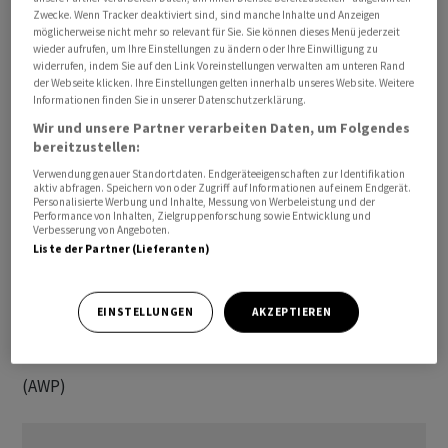
Zwecke. Wenn Tracker deaktiviert sind, sind manche Inhalte und Anzeigen
möglicherweise nicht mehr so relevant für Sie. Sie können dieses Menü jederzeit
Alle angegebenen Zeiten beziehen sich auf MESZ.
wieder aufrufen, um Ihre Einstellungen zu ändern oder Ihre Einwilligung zu
widerrufen, indem Sie auf den Link Voreinstellungen verwalten am unteren Rand
der Webseite klicken. Ihre Einstellungen gelten innerhalb unseres Website. Weitere
Die internationalen Nachrichten «awp international»
Informationen finden Sie in unserer Datenschutzerklärung.
stammen von unserer Partneragentur dpa-AFX
Wir und unsere Partner verarbeiten Daten, um Folgendes
Wirtschaftsnachrichten GmbH, Frankfurt am Main.
bereitzustellen:
Verwendung genauer Standortdaten. Endgeräteeigenschaften zur Identifikation
Alle Meldungen werden mit journalistischer Sorgfalt
aktiv abfragen. Speichern von oder Zugriff auf Informationen auf einem Endgerät.
Personalisierte Werbung und Inhalte, Messung von Werbeleistung und der
erarbeitet. Für Verzögerungen, Irrtümer, Fehler und
Performance von Inhalten, Zielgruppenforschung sowie Entwicklung und
Verbesserung von Angeboten.
Unterlassungen wird jedoch keine Haftung
Liste der Partner (Lieferanten)
übernommen. Kopien, Nachdrucke oder sonstige
Vervielfältigungen bedürfen der Genehmigung von AWP.
EINSTELLUNGEN
AKZEPTIEREN
Die Redaktion wünscht Ihnen einen schönen Tag!
(AWP)