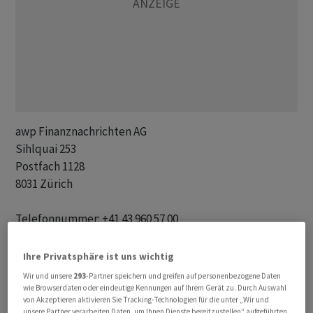
awp Finanznachrichten AG 

Sihlquai 253

Postfach 1128

8031 Zürich

Telefonnummer: +41 43 960 57 00

Fax-Nummer: +41 43 960 57 01 

E-mail: redakt@awp.ch

Ihre Privatsphäre ist uns wichtig
Internet: www.awp.ch

Wir und unsere
293
-Partner speichern und greifen auf personenbezogene Daten
wie Browserdaten oder eindeutige Kennungen auf Ihrem Gerät zu. Durch Auswahl
von Akzeptieren aktivieren Sie Tracking-Technologien für die unter „Wir und
Geschäftsführung: Christoph Gaberthüel

unsere Partner verarbeiten Daten, um Ihnen Dienste bereitzustellen“ aufgeführten