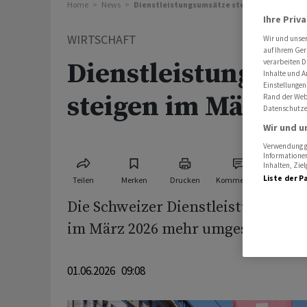
Home
News
Dienstleistungsumsätze steigen im März
Ihre Priv
WIRTSCHAFT
Wir und unse
auf Ihrem Ger
verarbeiten D
Dienstleistungsum
Inhalte und A
Einstellungen
steigen im März
Rand der Webs
Datenschutze
Wir und u
Verwendung ge
Informationen
Inhalten, Zi
Liste der P
Teilen
Merken
Drucken
Kommentare
Die Schweizer Dienstleistungsun
im März 2026 mehr umgesetzt.
01.06.2026 09:08