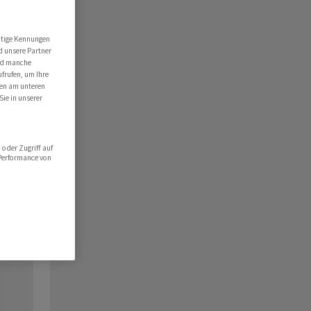
utige Kennungen
d unsere Partner
ind manche
ufrufen, um Ihre
ten am unteren
Sie in unserer
oder Zugriff auf
 Performance von