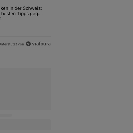
ten Artikel der letzten 7 days.
ken in der Schweiz:
ür den Verkauf von WM-Anteilen" mit 2 kommentare.
el mit dem Titel "Tanken in der Schweiz: Die besten Tipps gegen teu
 besten Tipps gegen
ren Sprit
2
nterstützt von