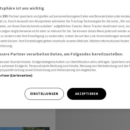
atsphäre ist uns wichtig
re
293
-Partner speichern und greifen auf personenbezogene Daten wie Browserdaten oder einde
ät zu. Durch Auswahl von Akzeptieren aktivieren Sie Tracking-Technologien für die unter „Wir un
aten, um Ihnen Dienste bereitzustellen“ aufgeführten Zwecke. Wenn Tracker deaktiviert sind, s
sätze
nzeigen möglicherweise nicht mehr so relevant für Sie. Sie können dieses Menü jederzeit wieder a
 zu ändern oder Ihre Einwilligung zu widerrufen, indem Sie auf den Link Voreinstellungen verwal
eite klicken. Ihre Einstellungen gelten innerhalb unseres Website. Weitere Informationen finden 
rklärung.
nsere Partner verarbeiten Daten, um Folgendes bereitzustellen:
nauer Standortdaten. Endgeräteeigenschaften zur Identifikation aktiv abfragen. Speichern von 
 auf einem Endgerät. Personalisierte Werbung und Inhalte, Messung von Werbeleistung und der
elgruppenforschung sowie Entwicklung und Verbesserung von Angeboten.
artner (Lieferanten)
ternehmen haben
EINSTELLUNGEN
AKZEPTIEREN