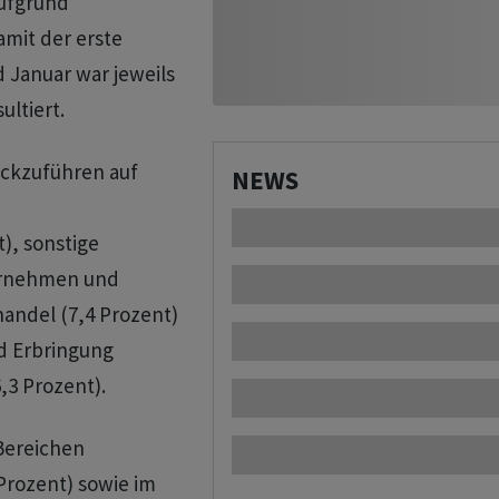
aufgrund
damit der erste
d Januar war jeweils
ultiert.
ückzuführen auf
NEWS
), sonstige
ternehmen und
handel (7,4 Prozent)
nd Erbringung
,3 Prozent).
Bereichen
Prozent) sowie im