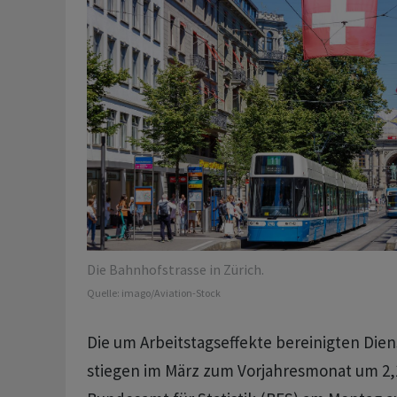
Die Bahnhofstrasse in Zürich.
Quelle:
imago/Aviation-Stock
Die um Arbeitstagseffekte bereinigten Die
stiegen im März zum Vorjahresmonat um 2,