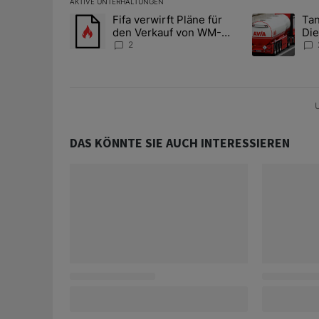
AKTIVE UNTERHALTUNGEN
Das Folgende ist eine Liste der am meisten kommentier
Fifa verwirft Pläne für
Tan
Ein Trendartikel mit dem Titel "Fifa verwirft Pläne f
Ein Trendartik
den Verkauf von WM-
Die
Anteilen
teu
2
U
DAS KÖNNTE SIE AUCH INTERESSIEREN