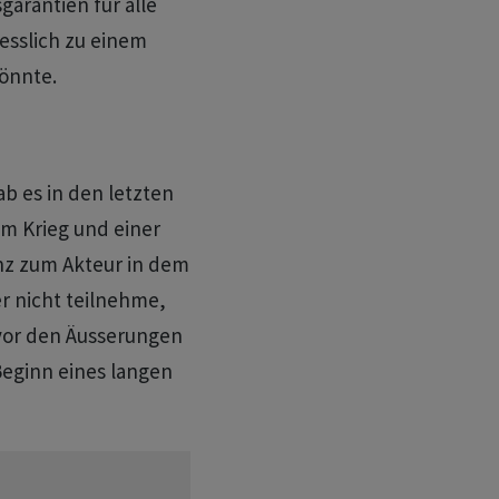
arantien für alle
esslich zu einem
önnte.
b es in den letzten
m Krieg und einer
nz zum Akteur in dem
er nicht teilnehme,
 vor den Äusserungen
Beginn eines langen