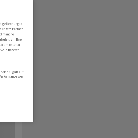
utige Kennungen
d unsere Partner
ind manche
ufrufen, um Ihre
ten am unteren
Sie in unserer
oder Zugriff auf
 Performance von