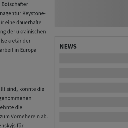
Botschafter
enagentur Keystone-
für eine dauerhafte
ung der ukrainischen
lsekretär der
NEWS
rbeit in Europa
lt sind, könnte die
ingenommenen
lehnte die
 zum Vorneherein ab.
nskyjs für