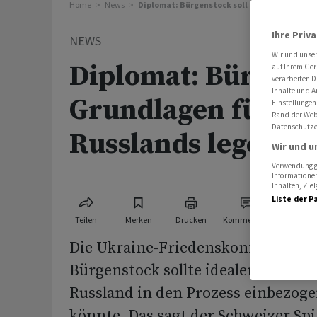
Home
News
Diplomat: Bürgenstock soll Grundlagen für 
Ihre Priv
NEWS
Wir und unse
Diplomat: Bürgenst
auf Ihrem Ger
verarbeiten D
Inhalte und A
Grundlagen für Ei
Einstellungen
Rand der Webs
Datenschutze
Russlands legen
Wir und u
Verwendung ge
Informationen
Inhalten, Zi
Liste der P
Teilen
Merken
Drucken
Kommentare
Die Ukraine-Friedenskonferenz au
Bürgenstock sollte idealerweise fe
Russland in den Prozess einbezog
könnte. Das sagt der Schweizer Sp