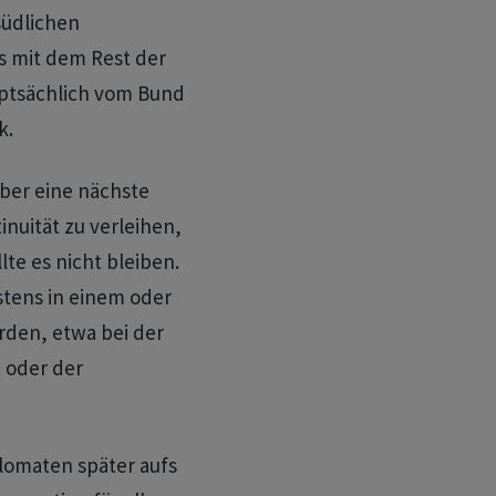
südlichen
s mit dem Rest der
uptsächlich vom Bund
k.
über eine nächste
nuität zu verleihen,
lte es nicht bleiben.
stens in einem oder
rden, etwa bei der
t oder der
plomaten später aufs