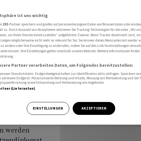
Einbezug Russlands legen
atsphäre ist uns wichtig
re
293
-Partner speichern und greifen auf personenbezogene Daten wie Browserdaten oder einde
ock soll
ät zu. Durch Auswahl von Akzeptieren aktivieren Sie Tracking-Technologien für die unter „Wir un
aten, um Ihnen Dienste bereitzustellen“ aufgeführten Zwecke. Wenn Tracker deaktiviert sind, s
nzeigen möglicherweise nicht mehr so relevant für Sie. Sie können dieses Menü jederzeit wieder a
nbezug
 zu ändern oder Ihre Einwilligung zu widerrufen, indem Sie auf den Link Voreinstellungen verwal
eite klicken. Ihre Einstellungen gelten innerhalb unseres Website. Weitere Informationen finden 
rklärung.
nsere Partner verarbeiten Daten, um Folgendes bereitzustellen:
nauer Standortdaten. Endgeräteeigenschaften zur Identifikation aktiv abfragen. Speichern von 
 auf einem Endgerät. Personalisierte Werbung und Inhalte, Messung von Werbeleistung und der
elgruppenforschung sowie Entwicklung und Verbesserung von Angeboten.
artner (Lieferanten)
f dem
EINSTELLUNGEN
AKZEPTIEREN
stlegen, wie
en werden
itzendiplomat