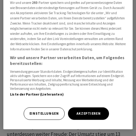
Wir und unsere
293
-Partner speichern und greifen auf personenbezogene Daten
zunächst hohe Verluste in Kauf, um Netflix
wie Browserdaten oder eindeutige Kennungen auf Ihrem Gerät zu. Durch Auswahl
Marktanteile abzujagen. Doch inzwischen versuchen sie,
von Akzeptieren aktivieren Sie Tracking-Technologien für die unter „Wir und
unsere Partner verarbeiten Daten, um Ihnen Dienste bereitzustellen“ aufgeführten
profitabler zu wirtschaften. Disney hat zusätzlich das
Zwecke. Wenn Tracker deaktiviert sind, sind manche Inhalte und Anzeigen
Problem, dass das lange Zeit lukrative Kabel-TV-
möglicherweise nicht mehr so relevant für Sie. Sie können dieses Menü jederzeit
wieder aufrufen, um Ihre Einstellungen zu ändern oder Ihre Einwilligung zu
Geschäft in den USA schrumpft. Im vergangenen Quartal
widerrufen, indem Sie auf den Link Voreinstellungen verwalten am unteren Rand
sanken die Erlöse des Bereichs um sieben Prozent auf
der Webseite klicken. Ihre Einstellungen gelten innerhalb unseres Website. Weitere
Informationen finden Sie in unserer Datenschutzerklärung.
6,7 Milliarden Dollar und das operative Ergebnis fiel um
Wir und unsere Partner verarbeiten Daten, um Folgendes
23 Prozent auf 1,9 Milliarden Dollar.
bereitzustellen:
Verwendung genauer Standortdaten. Endgeräteeigenschaften zur Identifikation
Der Streaming-Umsatz legte derweil um neun Prozent
aktiv abfragen. Speichern von oder Zugriff auf Informationen auf einem Endgerät.
Personalisierte Werbung und Inhalte, Messung von Werbeleistung und der
auf 5,5 Milliarden Dollar zu. Die Abonnentenzahl von
Performance von Inhalten, Zielgruppenforschung sowie Entwicklung und
Disney+ legte binnen drei Monaten von 104,9 auf 105,7
Verbesserung von Angeboten.
Liste der Partner (Lieferanten)
Millionen zu. Im indischen Streaming-Geschäft fiel die
Kundenzahl aber um rund ein Viertel um gut 40
Millionen.
EINSTELLUNGEN
AKZEPTIEREN
Die Freizeitparks machten Disney in dem Quartal
unterdessen weiter Freude: Der Umsatz stieg um 13