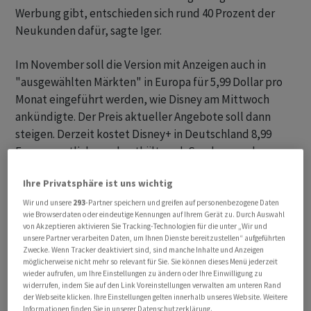
Werbung gibt, entschieden sich rund 40 Prozent der
Neukunden dafür, sagte Iger.
Im November soll die Version mit Anzeigen auch in
"ausgewählten Märkten" in Europa für 5,99 Dollar pro
Monat eingeführt werden, wie Disney am Mittwoch
ankündigte. Der Preis aktueller Angebote soll dann
steigen. Derzeit kostet Disney+ in Deutschland 8,99
Euro monatlich - und enthält auch Sendungen des
Dienstes Hulu, für den in den USA extra bezahlt werden
Ihre Privatsphäre ist uns wichtig
muss.
Wir und unsere
293
-Partner speichern und greifen auf personenbezogene Daten
wie Browserdaten oder eindeutige Kennungen auf Ihrem Gerät zu. Durch Auswahl
Netflix hatte seine Massnahmen gegen Passwort-
von Akzeptieren aktivieren Sie Tracking-Technologien für die unter „Wir und
Trittbrettfahrer seit Anfang des Sommers auch in
unsere Partner verarbeiten Daten, um Ihnen Dienste bereitzustellen“ aufgeführten
Zwecke. Wenn Tracker deaktiviert sind, sind manche Inhalte und Anzeigen
Deutschland umgesetzt. Nutzer, die ausserhalb eines
möglicherweise nicht mehr so relevant für Sie. Sie können dieses Menü jederzeit
Abonnenten-Haushalts auf den Dienst zugreifen,
wieder aufrufen, um Ihre Einstellungen zu ändern oder Ihre Einwilligung zu
widerrufen, indem Sie auf den Link Voreinstellungen verwalten am unteren Rand
werden aufgefordert, ein eigenes Abo abzuschliessen.
der Webseite klicken. Ihre Einstellungen gelten innerhalb unseres Website. Weitere
Zugleich können Abonnenten Zugänge für weitere
Informationen finden Sie in unserer Datenschutzerklärung.