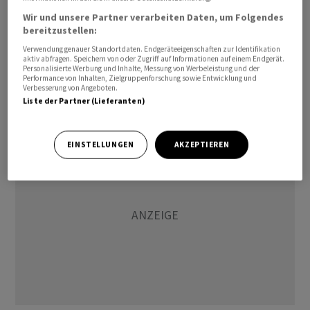
Nutzer hinzukaufen. Nach Angaben des Streaming-
Wir und unsere Partner verarbeiten Daten, um Folgendes
Marktführers führt das Vorgehen trotz anfänglicher
bereitzustellen:
Unzufriedenheit zu höheren Abonnentenzahlen und
Verwendung genauer Standortdaten. Endgeräteeigenschaften zur Identifikation
aktiv abfragen. Speichern von oder Zugriff auf Informationen auf einem Endgerät.
Umsätzen. Netflix schätzte, dass zuvor rund 100
Personalisierte Werbung und Inhalte, Messung von Werbeleistung und der
Performance von Inhalten, Zielgruppenforschung sowie Entwicklung und
Millionen Nutzer auf den Dienst mit Passwörtern aus
Verbesserung von Angeboten.
anderen Haushalten zugriffen.
Liste der Partner (Lieferanten)
EINSTELLUNGEN
AKZEPTIEREN