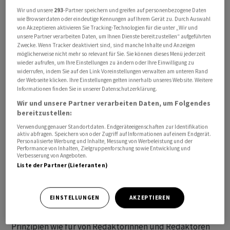
Wir und unsere
293
-Partner speichern und greifen auf personenbezogene Daten
wie Browserdaten oder eindeutige Kennungen auf Ihrem Gerät zu. Durch Auswahl
Alle angegebenen Zeiten beziehen sich auf MESZ.
von Akzeptieren aktivieren Sie Tracking-Technologien für die unter „Wir und
unsere Partner verarbeiten Daten, um Ihnen Dienste bereitzustellen“ aufgeführten
Zwecke. Wenn Tracker deaktiviert sind, sind manche Inhalte und Anzeigen
Die mit «awp international» gekennzeichneten
möglicherweise nicht mehr so relevant für Sie. Sie können dieses Menü jederzeit
Meldungen stammen von unserer Partneragentur dpa-
wieder aufrufen, um Ihre Einstellungen zu ändern oder Ihre Einwilligung zu
widerrufen, indem Sie auf den Link Voreinstellungen verwalten am unteren Rand
AFX Wirtschaftsnachrichten GmbH, Frankfurt am Main.
der Webseite klicken. Ihre Einstellungen gelten innerhalb unseres Website. Weitere
Informationen finden Sie in unserer Datenschutzerklärung.
Alle Meldungen werden mit journalistischer Sorgfalt
Wir und unsere Partner verarbeiten Daten, um Folgendes
erarbeitet. Für Verzögerungen, Irrtümer, Fehler und
bereitzustellen:
Unterlassungen wird jedoch keine Haftung
Verwendung genauer Standortdaten. Endgeräteeigenschaften zur Identifikation
aktiv abfragen. Speichern von oder Zugriff auf Informationen auf einem Endgerät.
übernommen. Kopien, Nachdrucke oder sonstige
Personalisierte Werbung und Inhalte, Messung von Werbeleistung und der
Vervielfältigungen bedürfen der Genehmigung von AWP.
Performance von Inhalten, Zielgruppenforschung sowie Entwicklung und
Verbesserung von Angeboten.
Liste der Partner (Lieferanten)
Der News-Service enthält Meldungen, die mit Hilfe von
algorithmischen respektive KI-basierten Systemen
EINSTELLUNGEN
AKZEPTIEREN
produziert werden. Für automatisch erzeugte
Meldungen gelten bei AWP die gleichen journalistischen
Prinzipien wie für von Redaktorinnen und Redaktoren