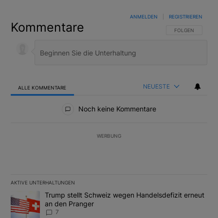
ANMELDEN
|
REGISTRIEREN
Kommentare
FOLGE DIESER U
FOLGEN
NEUESTE
ALLE KOMMENTARE
Alle Kommentare
Noch keine Kommentare
WERBUNG
AKTIVE UNTERHALTUNGEN
Das Folgende ist eine Liste der am meisten kommentierten Artikel
Ein Trendartikel mit dem Titel "Trump stellt Schweiz wegen Hand
Trump stellt Schweiz wegen Handelsdefizit erneut
an den Pranger
7