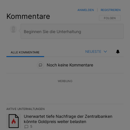
ANMELDEN
|
REGISTRIEREN
Kommentare
FOLGE DIESER U
FOLGEN
NEUESTE
ALLE KOMMENTARE
Alle Kommentare
Noch keine Kommentare
WERBUNG
AKTIVE UNTERHALTUNGEN
Das Folgende ist eine Liste der am meisten kommentierten Artikel
Ein Trendartikel mit dem Titel "Unerwartet tiefe Nachfrage der 
Unerwartet tiefe Nachfrage der Zentralbanken
könnte Goldpreis weiter belasten
5