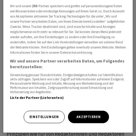
Wir und unsere
293
-Partner speichern und greifen auf personenbezogene Daten
wie Browserdaten oder eindeutige Kennungen auf Ihrem Gerät zu. Durch Auswahl
Alle angegebenen Zeiten beziehen sich auf MESZ.
von Akzeptieren aktivieren Sie Tracking-Technologien für die unter „Wir und
unsere Partner verarbeiten Daten, um Ihnen Dienste bereitzustellen“ aufgeführten
Zwecke. Wenn Tracker deaktiviert sind, sind manche Inhalte und Anzeigen
Die mit «awp international» gekennzeichneten
möglicherweise nicht mehr so relevant für Sie. Sie können dieses Menü jederzeit
Meldungen stammen von unserer Partneragentur dpa-
wieder aufrufen, um Ihre Einstellungen zu ändern oder Ihre Einwilligung zu
widerrufen, indem Sie auf den Link Voreinstellungen verwalten am unteren Rand
AFX Wirtschaftsnachrichten GmbH, Frankfurt am Main.
der Webseite klicken. Ihre Einstellungen gelten innerhalb unseres Website. Weitere
Informationen finden Sie in unserer Datenschutzerklärung.
Alle Meldungen werden mit journalistischer Sorgfalt
Wir und unsere Partner verarbeiten Daten, um Folgendes
erarbeitet. Für Verzögerungen, Irrtümer, Fehler und
bereitzustellen:
Unterlassungen wird jedoch keine Haftung
Verwendung genauer Standortdaten. Endgeräteeigenschaften zur Identifikation
aktiv abfragen. Speichern von oder Zugriff auf Informationen auf einem Endgerät.
übernommen. Kopien, Nachdrucke oder sonstige
Personalisierte Werbung und Inhalte, Messung von Werbeleistung und der
Vervielfältigungen bedürfen der Genehmigung von AWP.
Performance von Inhalten, Zielgruppenforschung sowie Entwicklung und
Verbesserung von Angeboten.
Liste der Partner (Lieferanten)
Der News-Service enthält Meldungen, die mit Hilfe von
algorithmischen respektive KI-basierten Systemen
EINSTELLUNGEN
AKZEPTIEREN
produziert werden. Für automatisch erzeugte
Meldungen gelten bei AWP die gleichen journalistischen
Prinzipien wie für von Redaktorinnen und Redaktoren