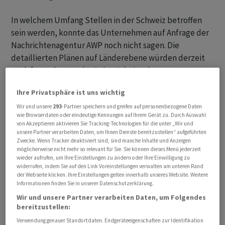
In welchem Umfang Stellen in der Schweiz betroffen
sein werden, konnte das Unternehmen auf Anfrage der
Nachrichtenagentur AWP noch nicht sagen. Die
detaillierten Plänen auf Länderebene würden derzeit
noch festgelegt und mit den Arbeitnehmervertretern
gemäss den gesetzlichen Bestimmungen erörtert.
Ihre Privatsphäre ist uns wichtig
Die organisatorischen Änderungen sollen ab dem
Wir und unsere
293
-Partner speichern und greifen auf personenbezogene Daten
wie Browserdaten oder eindeutige Kennungen auf Ihrem Gerät zu. Durch Auswahl
kommenden Geschäftsjahr 2023/24 schrittweise in Kraft
von Akzeptieren aktivieren Sie Tracking-Technologien für die unter „Wir und
treten, sobald die Verhandlungen mit den
unsere Partner verarbeiten Daten, um Ihnen Dienste bereitzustellen“ aufgeführten
Zwecke. Wenn Tracker deaktiviert sind, sind manche Inhalte und Anzeigen
Arbeitnehmervertretern abgeschlossen sind. Der
möglicherweise nicht mehr so relevant für Sie. Sie können dieses Menü jederzeit
Stellenabbau solle sozialverträglich erfolgen, hiess es
wieder aufrufen, um Ihre Einstellungen zu ändern oder Ihre Einwilligung zu
widerrufen, indem Sie auf den Link Voreinstellungen verwalten am unteren Rand
weiter.
der Webseite klicken. Ihre Einstellungen gelten innerhalb unseres Website. Weitere
Informationen finden Sie in unserer Datenschutzerklärung.
Wir und unsere Partner verarbeiten Daten, um Folgendes
bereitzustellen:
Verwendung genauer Standortdaten. Endgeräteeigenschaften zur Identifikation