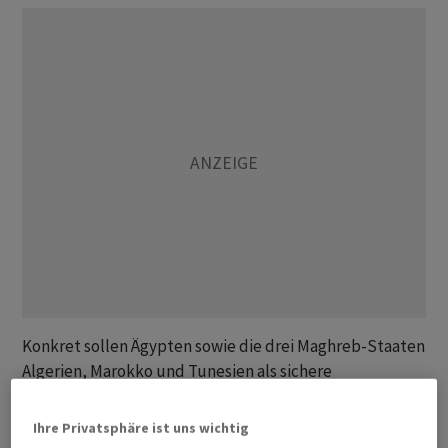
Konkret sollen Ägypten sowie die drei Maghreb-Staaten
Algerien, Marokko und Tunesien als sichere
Herkunftsländer gelten. Der Nationalrat sagte am
Dienstag mit deutlichem Mehr Ja zur Motion der SVP,
Ihre Privatsphäre ist uns wichtig
gegen den Willen des Bundesrates. Die Türkei strich er