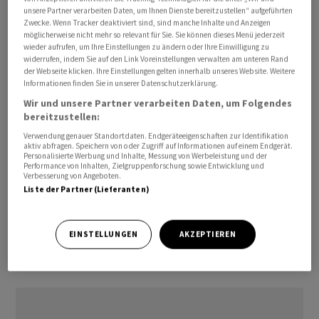
unsere Partner verarbeiten Daten, um Ihnen Dienste bereitzustellen“ aufgeführten
Reiseveranstalter anbieten.
Zwecke. Wenn Tracker deaktiviert sind, sind manche Inhalte und Anzeigen
möglicherweise nicht mehr so relevant für Sie. Sie können dieses Menü jederzeit
Die Plätze seien bestimmt für Personen, welche aus
wieder aufrufen, um Ihre Einstellungen zu ändern oder Ihre Einwilligung zu
widerrufen, indem Sie auf den Link Voreinstellungen verwalten am unteren Rand
nicht mehr bewohnbaren Hotels evakuiert worden
der Webseite klicken. Ihre Einstellungen gelten innerhalb unseres Website. Weitere
seien und sich jetzt beispielsweise in öffentlichen
Informationen finden Sie in unserer Datenschutzerklärung.
Einrichtungen befänden. Es gehe also um
Wir und unsere Partner verarbeiten Daten, um Folgendes
bereitzustellen:
Ferienreisende, welche keine erholsame Ferien mehr
machen könnten. Priorität hätten die am stärksten
Verwendung genauer Standortdaten. Endgeräteeigenschaften zur Identifikation
aktiv abfragen. Speichern von oder Zugriff auf Informationen auf einem Endgerät.
betroffenen Gäste. Alle Kuoni-Kunden auf Rhodos seien
Personalisierte Werbung und Inhalte, Messung von Werbeleistung und der
Performance von Inhalten, Zielgruppenforschung sowie Entwicklung und
wohlauf.
Verbesserung von Angeboten.
Liste der Partner (Lieferanten)
Für Kunden, welche in diesen Tagen nach Rhodos
fliegen wollten und angesichts der Waldbrände darauf
EINSTELLUNGEN
AKZEPTIEREN
verzichten, biete Kuoni bis mindestens Sonntag einen
kostenlosen Rücktritt von der Reise an.