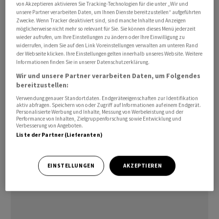
von Akzeptieren aktivieren Sie Tracking-Technologien für die unter „Wir und
Der Flugbetrieb in Dubai - normalerweise eines der
unsere Partner verarbeiten Daten, um Ihnen Dienste bereitzustellen“ aufgeführten
wichtigsten internationalen Drehkreuze - ist wegen des
Zwecke. Wenn Tracker deaktiviert sind, sind manche Inhalte und Anzeigen
möglicherweise nicht mehr so relevant für Sie. Sie können dieses Menü jederzeit
Iran-Kriegs und der Gegenangriffe Teherans auf Staaten
wieder aufrufen, um Ihre Einstellungen zu ändern oder Ihre Einwilligung zu
in der Golfregion immer noch massiv eingeschränkt.
widerrufen, indem Sie auf den Link Voreinstellungen verwalten am unteren Rand
der Webseite klicken. Ihre Einstellungen gelten innerhalb unseres Website. Weitere
Informationen finden Sie in unserer Datenschutzerklärung.
Schon vor der jüngsten Attacke galt kein regulärer
Wir und unsere Partner verarbeiten Daten, um Folgendes
Flugplan./jbz/DP/zb
bereitzustellen:
Verwendung genauer Standortdaten. Endgeräteeigenschaften zur Identifikation
(AWP)
aktiv abfragen. Speichern von oder Zugriff auf Informationen auf einem Endgerät.
Personalisierte Werbung und Inhalte, Messung von Werbeleistung und der
Performance von Inhalten, Zielgruppenforschung sowie Entwicklung und
Verbesserung von Angeboten.
Liste der Partner (Lieferanten)
EINSTELLUNGEN
AKZEPTIEREN