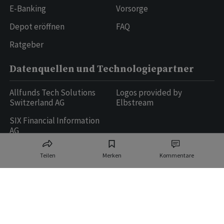
E-Banking
Vorsorge
Depot eröffnen
FAQ
Ratgeber
Datenquellen und Technologiepartner
Allfunds Tech Solutions
Logos provided by
Switzerland AG
Elbstream
SIX Financial Information
AG
Teilen
Merken
Kommentare
Ringier AG | Ringier Medien Schweiz
16
weitere Publikationen