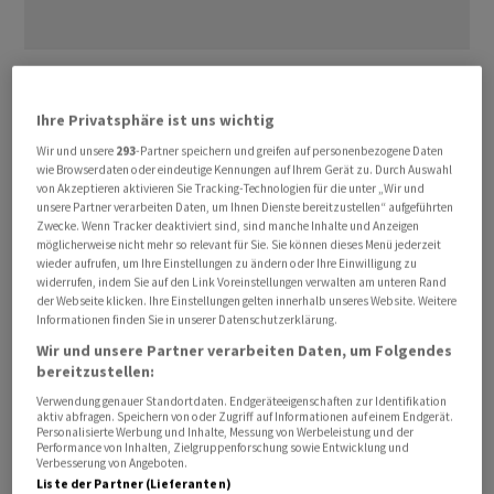
«Bereits kurze Störungen lösen im hochvernetzten
Luftverkehrssystem beträchtliche Folgewirkungen
Ihre Privatsphäre ist uns wichtig
aus», sagt Florian Linke, kommissarischer Direktor des
Wir und unsere
293
-Partner speichern und greifen auf personenbezogene Daten
DLR-Instituts für Luftverkehr. Gerade bei längeren oder
wie Browserdaten oder eindeutige Kennungen auf Ihrem Gerät zu. Durch Auswahl
wiederholten Vorfällen stiegen die Kosten sprunghaft.
von Akzeptieren aktivieren Sie Tracking-Technologien für die unter „Wir und
unsere Partner verarbeiten Daten, um Ihnen Dienste bereitzustellen“ aufgeführten
Zwecke. Wenn Tracker deaktiviert sind, sind manche Inhalte und Anzeigen
70 Prozent aller Flugumleitungen wegen von
möglicherweise nicht mehr so relevant für Sie. Sie können dieses Menü jederzeit
wieder aufrufen, um Ihre Einstellungen zu ändern oder Ihre Einwilligung zu
Drohnensichtungen gingen auf umfangreiche Störfälle
widerrufen, indem Sie auf den Link Voreinstellungen verwalten am unteren Rand
an Drehkreuzen wie München und Frankfurt zurück,
der Webseite klicken. Ihre Einstellungen gelten innerhalb unseres Website. Weitere
Informationen finden Sie in unserer Datenschutzerklärung.
heisst es in der Studie, die auf Daten des Luftfahrt-
Wir und unsere Partner verarbeiten Daten, um Folgendes
Bundesamts basiert. Im Oktober hatte es mehrtägige
bereitzustellen:
Einschränkungen am Flughafen München wegen
Verwendung genauer Standortdaten. Endgeräteeigenschaften zur Identifikation
Drohnenüberflügen gegeben, rund 10.000 Passagiere
aktiv abfragen. Speichern von oder Zugriff auf Informationen auf einem Endgerät.
Personalisierte Werbung und Inhalte, Messung von Werbeleistung und der
waren betroffen. Auch in Frankfurt kam es im Juli 2025
Performance von Inhalten, Zielgruppenforschung sowie Entwicklung und
zu einem grossen Vorfall.
Verbesserung von Angeboten.
Liste der Partner (Lieferanten)