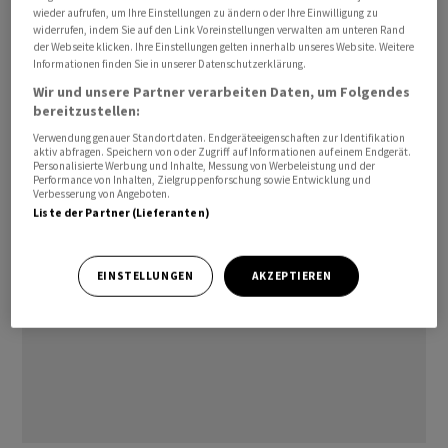
wieder aufrufen, um Ihre Einstellungen zu ändern oder Ihre Einwilligung zu
Der zugewiesene Platz sei damit um rund 30 Prozent
widerrufen, indem Sie auf den Link Voreinstellungen verwalten am unteren Rand
grösser als in der bisherigen Konstellation, erklärte
der Webseite klicken. Ihre Einstellungen gelten innerhalb unseres Website. Weitere
Informationen finden Sie in unserer Datenschutzerklärung.
Dufry. Die neuen Verträge würden sich positiv auf die
Wir und unsere Partner verarbeiten Daten, um Folgendes
Rentabilität und den Cashflow des Konzerns auswirken.
bereitzustellen:
Verwendung genauer Standortdaten. Endgeräteeigenschaften zur Identifikation
ra/jb
aktiv abfragen. Speichern von oder Zugriff auf Informationen auf einem Endgerät.
Personalisierte Werbung und Inhalte, Messung von Werbeleistung und der
Performance von Inhalten, Zielgruppenforschung sowie Entwicklung und
Verbesserung von Angeboten.
Liste der Partner (Lieferanten)
EINSTELLUNGEN
AKZEPTIEREN