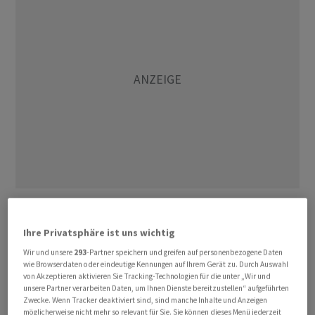
Der spanische Flughafenbetreiber Aena habe Dufry die
fünf Lose Andalusien-Mittelmeer, die Balearen, die
Ihre Privatsphäre ist uns wichtig
Kanarischen Inseln, Katalonien und Madrid für 12 Jahre
Wir und unsere
293
-Partner speichern und greifen auf personenbezogene Daten
verliehen, hiess es weiter. Dabei gehe es um 21
wie Browserdaten oder eindeutige Kennungen auf Ihrem Gerät zu. Durch Auswahl
Flughäfen mit 120 Läden auf einer Fläche von
von Akzeptieren aktivieren Sie Tracking-Technologien für die unter „Wir und
unsere Partner verarbeiten Daten, um Ihnen Dienste bereitzustellen“ aufgeführten
gesamthaft 60'000 Quadratmetern.
Zwecke. Wenn Tracker deaktiviert sind, sind manche Inhalte und Anzeigen
möglicherweise nicht mehr so relevant für Sie. Sie können dieses Menü jederzeit