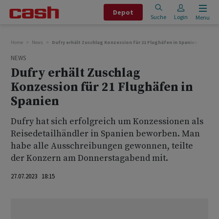
Depot
Suche
Login
Menu
Home
News
Dufry erhält Zuschlag Konzession für 21 Flughäfen in Spanien
NEWS
Dufry erhält Zuschlag
Konzession für 21 Flughäfen in
Spanien
Dufry hat sich erfolgreich um Konzessionen als
Reisedetailhändler in Spanien beworben. Man
habe alle Ausschreibungen gewonnen, teilte
der Konzern am Donnerstagabend mit.
27.07.2023 18:15