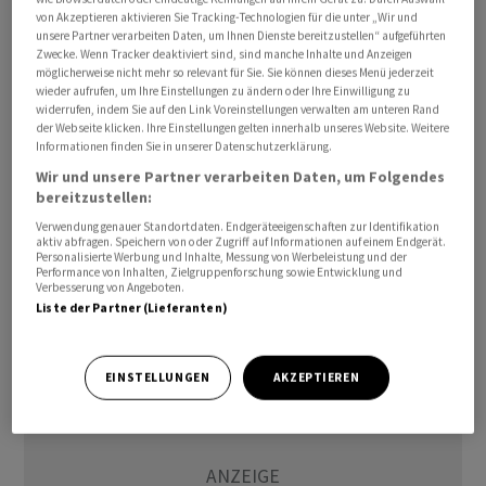
von Akzeptieren aktivieren Sie Tracking-Technologien für die unter „Wir und
in der Nähe eines Wohnhauses im Ort Sarsir in der Nähe
unsere Partner verarbeiten Daten, um Ihnen Dienste bereitzustellen“ aufgeführten
der Stadt Nazareth gegeben. Aufnahmen der
Zwecke. Wenn Tracker deaktiviert sind, sind manche Inhalte und Anzeigen
möglicherweise nicht mehr so relevant für Sie. Sie können dieses Menü jederzeit
Sicherheitskräfte zeigten ein schwerbeschädigtes Haus
wieder aufrufen, um Ihre Einstellungen zu ändern oder Ihre Einwilligung zu
und ein zerstörtes Auto sowie ein verendetes Fohlen.
widerrufen, indem Sie auf den Link Voreinstellungen verwalten am unteren Rand
der Webseite klicken. Ihre Einstellungen gelten innerhalb unseres Website. Weitere
Laut Israels Feuerwehr wurden weitere Häuser teils
Informationen finden Sie in unserer Datenschutzerklärung.
schwer beschädigt. Zudem sei nach dem Einschlag auch
Wir und unsere Partner verarbeiten Daten, um Folgendes
ein Feuer in dem Ort ausgebrochen. Israels Armee teilte
bereitzustellen:
mit, sie untersuche die Umstände des
Verwendung genauer Standortdaten. Endgeräteeigenschaften zur Identifikation
Vorfalls./cir/DP/zb
aktiv abfragen. Speichern von oder Zugriff auf Informationen auf einem Endgerät.
Personalisierte Werbung und Inhalte, Messung von Werbeleistung und der
Performance von Inhalten, Zielgruppenforschung sowie Entwicklung und
Verbesserung von Angeboten.
(AWP)
Liste der Partner (Lieferanten)
EINSTELLUNGEN
AKZEPTIEREN