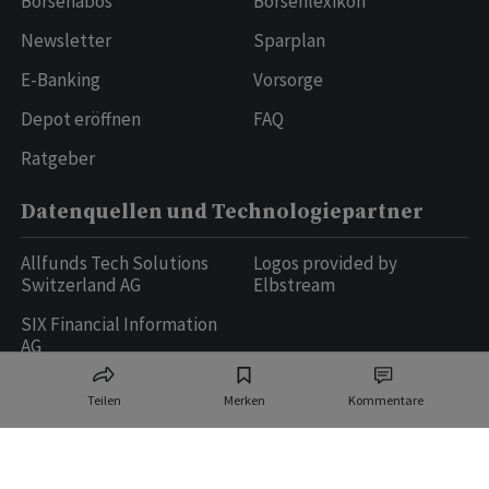
Börsenabos
Börsenlexikon
Newsletter
Sparplan
E-Banking
Vorsorge
Depot eröffnen
FAQ
Ratgeber
Datenquellen und Technologiepartner
Allfunds Tech Solutions
Logos provided by
Switzerland AG
Elbstream
SIX Financial Information
AG
Teilen
Merken
Kommentare
Ringier AG | Ringier Medien Schweiz
16
weitere Publikationen