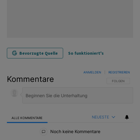
Bevorzugte Quelle
So funktioniert's
ANMELDEN
|
REGISTRIEREN
Kommentare
FOLGE DIESER U
FOLGEN
NEUESTE
ALLE KOMMENTARE
Alle Kommentare
Noch keine Kommentare