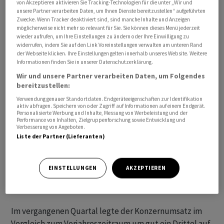
von Akzeptieren aktivieren Sie Tracking-Technologien für die unter „Wir und
unsere Partner verarbeiten Daten, um Ihnen Dienste bereitzustellen“ aufgeführten
Zwecke. Wenn Tracker deaktiviert sind, sind manche Inhalte und Anzeigen
möglicherweise nicht mehr so relevant für Sie. Sie können dieses Menü jederzeit
wieder aufrufen, um Ihre Einstellungen zu ändern oder Ihre Einwilligung zu
widerrufen, indem Sie auf den Link Voreinstellungen verwalten am unteren Rand
der Webseite klicken. Ihre Einstellungen gelten innerhalb unseres Website. Weitere
Die Konzernführung erwartet auch im Abschlussquartal
Informationen finden Sie in unserer Datenschutzerklärung.
einen hohen Vorsteuergewinn. Allerdings stehe die
Wir und unsere Partner verarbeiten Daten, um Folgendes
bereitzustellen:
Flugbranche in diesem Sommer vor wachsenden
Herausforderungen, mahnte das Management. Es
Verwendung genauer Standortdaten. Endgeräteeigenschaften zur Identifikation
aktiv abfragen. Speichern von oder Zugriff auf Informationen auf einem Endgerät.
verwies unter anderem auf verstärkte
Personalisierte Werbung und Inhalte, Messung von Werbeleistung und der
Performance von Inhalten, Zielgruppenforschung sowie Entwicklung und
Luftraumbeschränkungen, die Betriebsverzögerungen
Verbesserung von Angeboten.
zur Folge haben könnten. Zudem streiken den Angaben
Liste der Partner (Lieferanten)
zufolge Beschäftigte in der Branche deutlich häufiger
als noch vor der Corona-Pandemie. Anfang des Monats
EINSTELLUNGEN
AKZEPTIEREN
hatte Easyjet daher bereits 1700 Flüge für diesen
Sommer gestrichen.
Im vergangenen Quartal legte der Konzernumsatz im
Vergleich zum Vorjahreszeitraum um gut ein Drittel auf