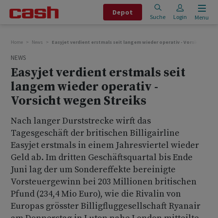
Depot
Suche
Login
Menu
Home
News
Easyjet verdient erstmals seit langem wieder operativ - Vorsicht wege
NEWS
Easyjet verdient erstmals seit
langem wieder operativ -
Vorsicht wegen Streiks
Nach langer Durststrecke wirft das
Tagesgeschäft der britischen Billigairline
Easyjet erstmals in einem Jahresviertel wieder
Geld ab. Im dritten Geschäftsquartal bis Ende
Juni lag der um Sondereffekte bereinigte
Vorsteuergewinn bei 203 Millionen britischen
Pfund (234,4 Mio Euro), wie die Rivalin von
Europas grösster Billigfluggesellschaft Ryanair