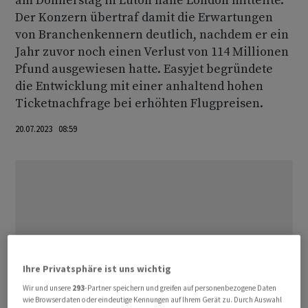
am Donnerstag in Luton nahe London mitteilte.
Der Konzern übertraf damit die Erwartungen
von Branchenkennern deutlich, nachdem er ein
Jahr zuvor noch einen Verlust von 114 Millionen
Pfund ausgewiesen hatte. Easyjet begründete
die Entwicklung mit einer anhaltend hohen
Ticketnachfrage bei erhöhten Flugpreisen.
20.07.2023 08:59
Ihre Privatsphäre ist uns wichtig
Wir und unsere
293
-Partner speichern und greifen auf personenbezogene Daten
wie Browserdaten oder eindeutige Kennungen auf Ihrem Gerät zu. Durch Auswahl