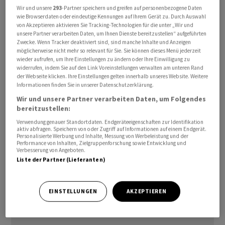
schrieb Ebookers. Zuerst hat der «Blick» online über das
Wir und unsere
293
-Partner speichern und greifen auf personenbezogene Daten
wie Browserdaten oder eindeutige Kennungen auf Ihrem Gerät zu. Durch Auswahl
Aus von Ebookers in der Schweiz berichtet.
von Akzeptieren aktivieren Sie Tracking-Technologien für die unter „Wir und
unsere Partner verarbeiten Daten, um Ihnen Dienste bereitzustellen“ aufgeführten
Zwecke. Wenn Tracker deaktiviert sind, sind manche Inhalte und Anzeigen
Bestehende Buchungen auf Ebookers können weiterhin
möglicherweise nicht mehr so relevant für Sie. Sie können dieses Menü jederzeit
geändert oder storniert werden. «Ab dem 2. September
wieder aufrufen, um Ihre Einstellungen zu ändern oder Ihre Einwilligung zu
widerrufen, indem Sie auf den Link Voreinstellungen verwalten am unteren Rand
2026 werden Hotelbuchungen auf Hotels.com
der Webseite klicken. Ihre Einstellungen gelten innerhalb unseres Website. Weitere
weitergeführt, einer Marke aus unserer Markenfamilie»,
Informationen finden Sie in unserer Datenschutzerklärung.
hiess es. Ebookers und Hotels.com gehören zum US-
Wir und unsere Partner verarbeiten Daten, um Folgendes
bereitzustellen:
Online-Reisekonzern Expedia.
Verwendung genauer Standortdaten. Endgeräteeigenschaften zur Identifikation
aktiv abfragen. Speichern von oder Zugriff auf Informationen auf einem Endgerät.
Zu den Gründen für die Schliessung des Schweizer
Personalisierte Werbung und Inhalte, Messung von Werbeleistung und der
Performance von Inhalten, Zielgruppenforschung sowie Entwicklung und
Angebots von Ebookers machte das Unternehmen keine
Verbesserung von Angeboten.
Angaben. Nur soviel: «30 Tage nach endgültigem
Liste der Partner (Lieferanten)
Abschluss aller Reisen werden wir den Zugang zu den
vergangenen Buchungen, zur Ebookers.ch-Website und
EINSTELLUNGEN
AKZEPTIEREN
zur App schliessen», hiess es.