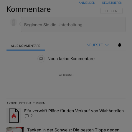
ANMELDEN
|
REGISTRIEREN
Kommentare
FOLGE DIESER U
FOLGEN
NEUESTE
ALLE KOMMENTARE
Alle Kommentare
Noch keine Kommentare
WERBUNG
AKTIVE UNTERHALTUNGEN
Das Folgende ist eine Liste der am meisten kommentierten Artikel
Ein Trendartikel mit dem Titel "Fifa verwirft Pläne für den Verk
Fifa verwirft Pläne für den Verkauf von WM-Anteilen
2
Ein Trendartikel mit dem Titel "Tanken in der Schweiz: Die best
Tanken in der Schweiz: Die besten Tipps gegen