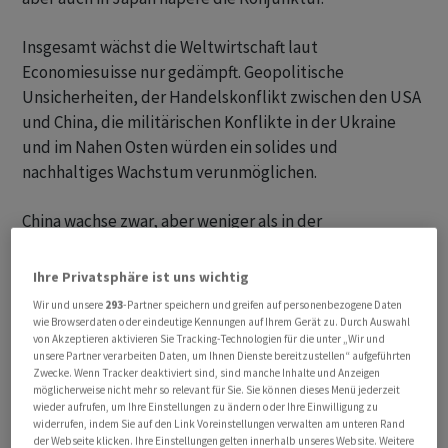
Insgesamt wächst die Weltwirtschaft laut
Economiesuisse nur gedämpft. Geopolitische
Unsicherheiten, der Handelskonflikt zwischen den USA
und China, die militärischen Konflikte in der Ukraine
und im Nahen Osten würden ein solides und
nachhaltiges Wachstum verunmöglichen.
China wachse zwar, aber weniger als in der
Vergangenheit. Dort belaste neben dem
Handelskonflikt vor allem die Immobilienkrise.
Ihre Privatsphäre ist uns wichtig
Wir und unsere
293
-Partner speichern und greifen auf personenbezogene Daten
Demgegenüber lege die Konjunktur in den USA trotz
wie Browserdaten oder eindeutige Kennungen auf Ihrem Gerät zu. Durch Auswahl
von Akzeptieren aktivieren Sie Tracking-Technologien für die unter „Wir und
hohen Zinsen erstaunlich robust zu. «Die Kehrseite ist
unsere Partner verarbeiten Daten, um Ihnen Dienste bereitzustellen“ aufgeführten
allerdings, dass die Inflation in den USA nicht so rasch
Zwecke. Wenn Tracker deaktiviert sind, sind manche Inhalte und Anzeigen
möglicherweise nicht mehr so relevant für Sie. Sie können dieses Menü jederzeit
auf die Zielgrösse von zwei Prozent zurückkommt»,
wieder aufrufen, um Ihre Einstellungen zu ändern oder Ihre Einwilligung zu
schrieb Economiesuisse.
widerrufen, indem Sie auf den Link Voreinstellungen verwalten am unteren Rand
der Webseite klicken. Ihre Einstellungen gelten innerhalb unseres Website. Weitere