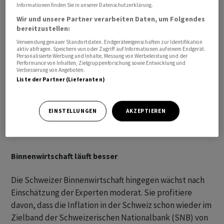
Informationen finden Sie in unserer Datenschutzerklärung.
Wir und unsere Partner verarbeiten Daten, um Folgendes
bereitzustellen:
Verwendung genauer Standortdaten. Endgeräteeigenschaften zur Identifikation
aktiv abfragen. Speichern von oder Zugriff auf Informationen auf einem Endgerät.
Personalisierte Werbung und Inhalte, Messung von Werbeleistung und der
Performance von Inhalten, Zielgruppenforschung sowie Entwicklung und
Verbesserung von Angeboten.
Liste der Partner (Lieferanten)
EINSTELLUNGEN
AKZEPTIEREN
Binnenwirtschaft läuft besser
Die Schweizer Binnenwirtschaft hingegen wächst nach
Einschätzung der Experten moderat. Sie profitiere
davon, dass die Inflation in der Schweiz schon wieder im
Zielband der Schweizerischen Nationalbank (SNB) von