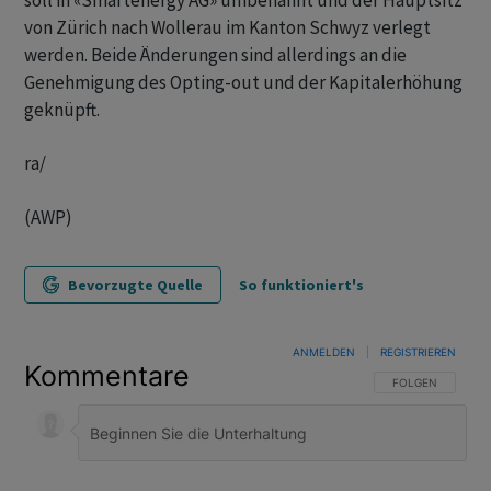
soll in «Smartenergy AG» umbenannt und der Hauptsitz
von Zürich nach Wollerau im Kanton Schwyz verlegt
werden. Beide Änderungen sind allerdings an die
Genehmigung des Opting-out und der Kapitalerhöhung
geknüpft.
ra/
(AWP)
Bevorzugte Quelle
So funktioniert's
ANMELDEN
|
REGISTRIEREN
Kommentare
FOLGE DIESER U
FOLGEN