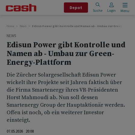
Depot
Suche
Login
Menu
Home
News
Edisun Power gibt Kontrolle und Namen ab - Umbau zur Green-Energy
NEWS
Edisun Power gibt Kontrolle und
Namen ab - Umbau zur Green-
Energy-Plattform
Die Zürcher Solargesellschaft Edisun Power
wickelt ihre Projekte seit Jahren faktisch über
die Firma Smartenergy ihres VR-Präsidenten
Horst Mahmoudi ab. Nun soll dessen
Smartenergy Group der Hauptaktionär werden.
Offen ist noch, ob ein weiterer Investor
einsteigt.
07.05.2026 20:08