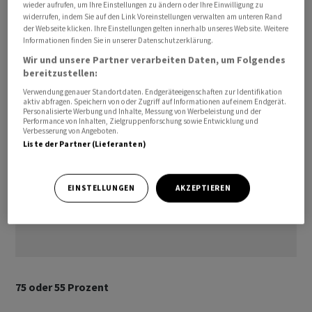
wieder aufrufen, um Ihre Einstellungen zu ändern oder Ihre Einwilligung zu
von bis zu 440 Millionen Franken vor. Bestehende
widerrufen, indem Sie auf den Link Voreinstellungen verwalten am unteren Rand
der Webseite klicken. Ihre Einstellungen gelten innerhalb unseres Website. Weitere
Aktionäre können an der Kapitalerhöhung nicht
Informationen finden Sie in unserer Datenschutzerklärung.
teilnehmen.
Wir und unsere Partner verarbeiten Daten, um Folgendes
bereitzustellen:
Verwendung genauer Standortdaten. Endgeräteeigenschaften zur Identifikation
aktiv abfragen. Speichern von oder Zugriff auf Informationen auf einem Endgerät.
Personalisierte Werbung und Inhalte, Messung von Werbeleistung und der
Performance von Inhalten, Zielgruppenforschung sowie Entwicklung und
Verbesserung von Angeboten.
Liste der Partner (Lieferanten)
EINSTELLUNGEN
AKZEPTIEREN
75 oder 55 Prozent