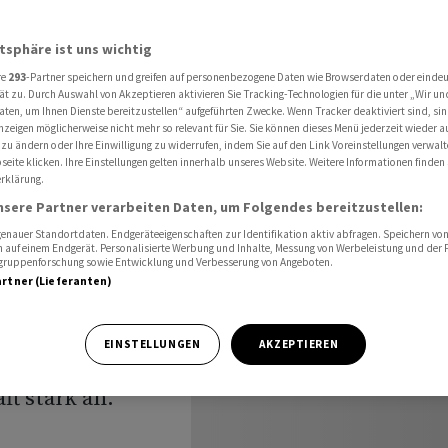
hr
atsphäre ist uns wichtig
re
293
-Partner speichern und greifen auf personenbezogene Daten wie Browserdaten oder einde
sten
ät zu. Durch Auswahl von Akzeptieren aktivieren Sie Tracking-Technologien für die unter „Wir un
aten, um Ihnen Dienste bereitzustellen“ aufgeführten Zwecke. Wenn Tracker deaktiviert sind, s
nzeigen möglicherweise nicht mehr so relevant für Sie. Sie können dieses Menü jederzeit wieder a
 mehr
 zu ändern oder Ihre Einwilligung zu widerrufen, indem Sie auf den Link Voreinstellungen verwal
eite klicken. Ihre Einstellungen gelten innerhalb unseres Website. Weitere Informationen finden 
rklärung.
nsere Partner verarbeiten Daten, um Folgendes bereitzustellen:
nauer Standortdaten. Endgeräteeigenschaften zur Identifikation aktiv abfragen. Speichern von 
 auf einem Endgerät. Personalisierte Werbung und Inhalte, Messung von Werbeleistung und der
elgruppenforschung sowie Entwicklung und Verbesserung von Angeboten.
artner (Lieferanten)
G International
 deutlich höheren
EINSTELLUNGEN
AKZEPTIEREN
tiegen
t stark an.