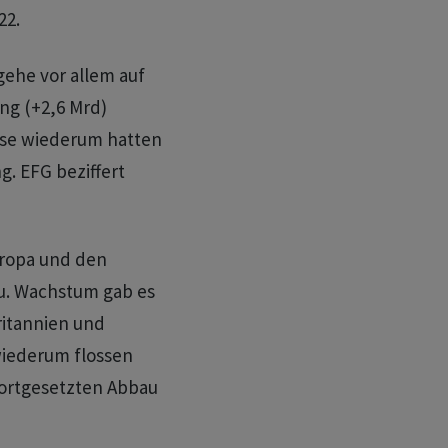
22.
ehe vor allem auf
ng (+2,6 Mrd)
üsse wiederum hatten
g. EFG beziffert
uropa und den
u. Wachstum gab es
ritannien und
wiederum flossen
fortgesetzten Abbau