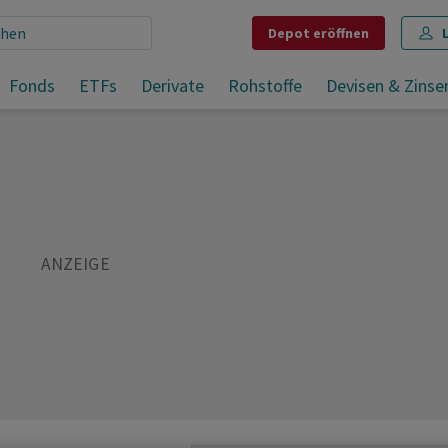
Depot
eröffnen
ehr
Fonds
ETFs
Derivate
Rohstoffe
Devisen & Zinse
Teilen
Merken
Drucken
Kommentare