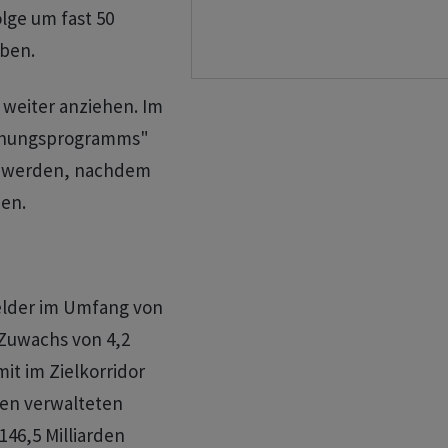
lge um fast 50
oben.
 weiter anziehen. Im
achungsprogramms"
rt werden, nachdem
den.
elder im Umfang von
 Zuwachs von 4,2
it im Zielkorridor
den verwalteten
46,5 Milliarden