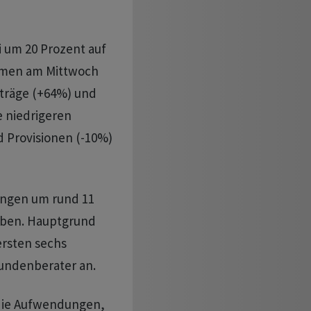
i um 20 Prozent auf
ehmen am Mittwoch
rträge (+64%) und
e niedrigeren
 Provisionen (-10%)
ungen um rund 11
 oben. Hauptgrund
ersten sechs
undenberater an.
s die Aufwendungen,