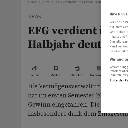
Home
News
EFG verdient im ersten Halbjahr deutlich me
Ihre Priv
NEWS
Wir und unse
EFG verdient im er
auf Ihrem Ger
verarbeiten D
Inhalte und A
Halbjahr deutlich
Einstellungen
Rand der Webs
Datenschutze
Wir und u
Verwendung ge
Informationen
Teilen
Merken
Drucken
Kommentare
Inhalten, Zi
Liste der P
Die Vermögensverwaltungsbank EF
hat im ersten Semester 2023 einen
Gewinn eingefahren. Die Erträge s
insbesondere dank dem Zinsgeschäf