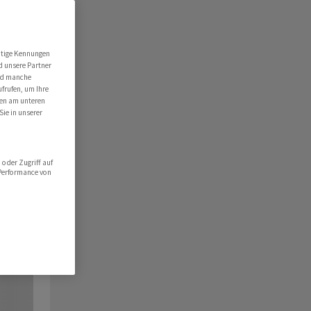
utige Kennungen
d unsere Partner
ind manche
ufrufen, um Ihre
ten am unteren
Sie in unserer
oder Zugriff auf
 Performance von