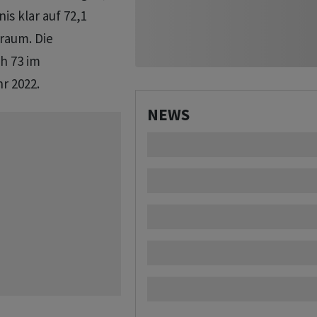
is klar auf 72,1
raum. Die
h 73 im
r 2022.
NEWS