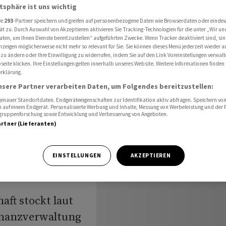
 2,50%/2036 um 360 Mio Fr. auf
atsphäre ist uns wichtig
re
293
-Partner speichern und greifen auf personenbezogene Daten wie Browserdaten oder einde
ät zu. Durch Auswahl von Akzeptieren aktivieren Sie Tracking-Technologien für die unter „Wir un
aten, um Ihnen Dienste bereitzustellen“ aufgeführten Zwecke. Wenn Tracker deaktiviert sind, s
ckt
nzeigen möglicherweise nicht mehr so relevant für Sie. Sie können dieses Menü jederzeit wieder a
 zu ändern oder Ihre Einwilligung zu widerrufen, indem Sie auf den Link Voreinstellungen verwal
eite klicken. Ihre Einstellungen gelten innerhalb unseres Website. Weitere Informationen finden 
031 und
rklärung.
nsere Partner verarbeiten Daten, um Folgendes bereitzustellen:
 Mio Fr.
nauer Standortdaten. Endgeräteeigenschaften zur Identifikation aktiv abfragen. Speichern von 
 auf einem Endgerät. Personalisierte Werbung und Inhalte, Messung von Werbeleistung und der
elgruppenforschung sowie Entwicklung und Verbesserung von Angeboten.
artner (Lieferanten)
EINSTELLUNGEN
AKZEPTIEREN
aft stockt laut
inanzverwaltung