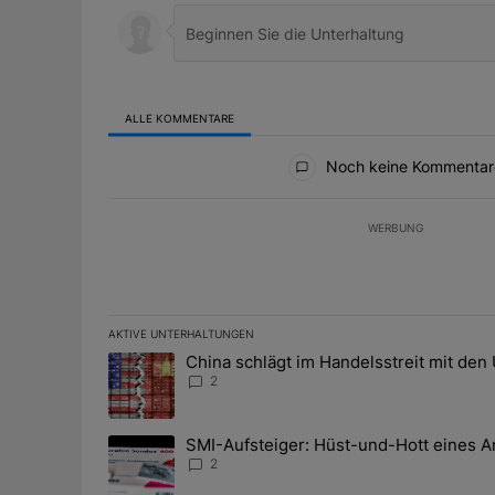
ALLE KOMMENTARE
Alle Kommentare
Noch keine Kommentar
WERBUNG
AKTIVE UNTERHALTUNGEN
Das Folgende ist eine Liste der am meisten kommentier
China schlägt im Handelsstreit mit den
Ein Trendartikel mit dem Titel "China schlägt im Han
2
SMI-Aufsteiger: Hüst-und-Hott eines A
Ein Trendartikel mit dem Titel "SMI-Aufsteiger: Hüst
2