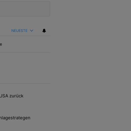
NEUESTE
e
ten Artikel der letzten 7 days.
 USA zurück
delsstreit mit den USA zurück" mit 2 kommentare.
nlagestrategen
-und-Hott eines Anlagestrategen" mit 2 kommentare.