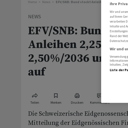
Home
News
EFV/SNB: Bund stockt Anleihen 2,25%/2031 und
Ihre Priv
Wir und unse
NEWS
auf Ihrem Ger
verarbeiten D
EFV/SNB: Bund sto
Inhalte und A
Einstellungen
Rand der Webs
Anleihen 2,25%/2
Datenschutze
Wir und u
2,50%/2036 um 360
Verwendung ge
Informationen
Inhalten, Zi
auf
Liste der P
Teilen
Merken
Drucken
Kommentare
Die Schweizerische Eidgenossensch
Mitteilung der Eidgenössischen F