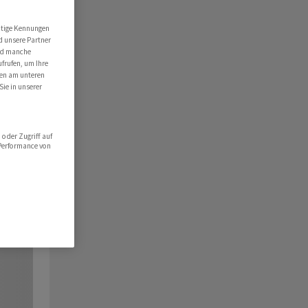
utige Kennungen
d unsere Partner
ind manche
ufrufen, um Ihre
ten am unteren
Sie in unserer
oder Zugriff auf
 Performance von