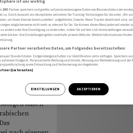
atsphäre ist uns wichtig
am Morgen
re
293
-Partner speichern und greifen auf personenbezogene Daten wie Browserdaten oder einde
ät zu. Durch Auswahl von Akzeptieren aktivieren Sie Tracking-Technologien für die unter „Wir un
aten, um Ihnen Dienste bereitzustellen“ aufgeführten Zwecke. Wenn Tracker deaktiviert sind, s
nzeigen möglicherweise nicht mehr so relevant für Sie. Sie können dieses Menü jederzeit wieder a
ei
 zu ändern oder Ihre Einwilligung zu widerrufen, indem Sie auf den Link Voreinstellungen verwal
eite klicken. Ihre Einstellungen gelten innerhalb unseres Website. Weitere Informationen finden 
rklärung.
riff am
nsere Partner verarbeiten Daten, um Folgendes bereitzustellen:
nauer Standortdaten. Endgeräteeigenschaften zur Identifikation aktiv abfragen. Speichern von 
 auf einem Endgerät. Personalisierte Werbung und Inhalte, Messung von Werbeleistung und der
elgruppenforschung sowie Entwicklung und Verbesserung von Angeboten.
artner (Lieferanten)
EINSTELLUNGEN
AKZEPTIEREN
m Morgen haben
Arabischen
 Das
bei nach eigenen