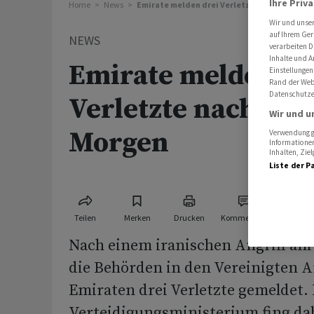
Ihre Priv
Home
News
Emirate melden drei Verletzte nach Angriff 
Wir und unse
auf Ihrem Ger
NEWS
verarbeiten D
Inhalte und A
Emirate melden dr
Einstellungen
Rand der Webs
Datenschutze
Verletzte nach Ang
Wir und u
Morgen
Verwendung ge
Informationen
Inhalten, Zi
Liste der P
Teilen
Merken
Drucken
Kommentare
Nach einem iranischen Angriff a
die Behörden in den Vereinigten 
Emiraten drei Verletzte gemeldet.
Verteidigungsministerium fing da