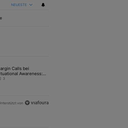
NEUESTE
e
ten Artikel der letzten 7 days.
argin Calls bei
hfrage der Zentralbanken könnte Goldpreis weiter belasten" mit 5 ko
ikel mit dem Titel "Margin Calls bei Situational Awareness: Alles übe
ituational Awareness:
lles über den Retter-
3
eal
nterstützt von