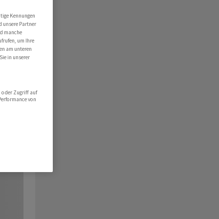
utige Kennungen
d unsere Partner
ind manche
ufrufen, um Ihre
ten am unteren
Sie in unserer
oder Zugriff auf
 Performance von