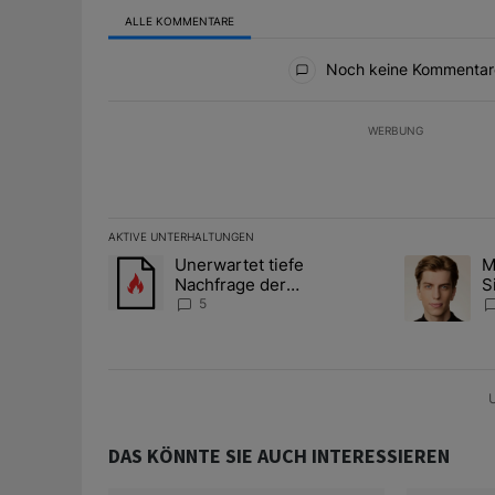
ALLE KOMMENTARE
Alle Kommentare
Noch keine Kommentar
WERBUNG
AKTIVE UNTERHALTUNGEN
Das Folgende ist eine Liste der am meisten kommentier
Unerwartet tiefe
M
Ein Trendartikel mit dem Titel "Unerwartet tiefe Nac
Ein Trendart
Nachfrage der
S
Zentralbanken könnte
A
5
Goldpreis weiter belasten
D
U
DAS KÖNNTE SIE AUCH INTERESSIEREN