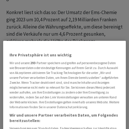
Konkret liest sich das so: Der Umsatz der Ems-Chemie
ging 2023 um 10,4 Prozent auf 2,19 Milliarden Franken
zurück. Alleine die Währungseffekte, um diese bereinigt
sind die Verkäufe nur um 4,6 Prozent gesunken,
erklären mehr als die Hälfte des Rückgangs.
Autobauer wieder im Kriechgang
Ihre Privatsphäre ist uns wichtig
Wir und unsere
293
-Partner speichern und greifen auf personenbezogene Daten
Ein sehr wichtiger Kundenstamm der Ems sind die
wie Browserdaten oder eindeutige Kennungen auf Ihrem Gerät zu. Durch Auswahl
von Akzeptieren aktivieren Sie Tracking-Technologien für die unter „Wir und
Autobauer - sie steuern rund 6 von 10 Umsatzfranken
unsere Partner verarbeiten Daten, um Ihnen Dienste bereitzustellen“ aufgeführten
bei. Und bei VW, BMW und Co. seien im vergangenen Jahr
Zwecke. Wenn Tracker deaktiviert sind, sind manche Inhalte und Anzeigen
möglicherweise nicht mehr so relevant für Sie. Sie können dieses Menü jederzeit
rund 10 Prozent mehr Autos vom Band gerollt.
wieder aufrufen, um Ihre Einstellungen zu ändern oder Ihre Einwilligung zu
widerrufen, indem Sie auf den Link Voreinstellungen verwalten am unteren Rand
der Webseite klicken. Ihre Einstellungen gelten innerhalb unseres Website. Weitere
Doch die Autoverkäufe seien zu relativieren. «Die
Informationen finden Sie in unserer Datenschutzerklärung.
während Corona und der Chipkrise aufgestauten
Wir und unsere Partner verarbeiten Daten, um Folgendes
Aufträge wurden mittlerweile abgearbeitet», sagte
bereitzustellen:
Martullo. Und das Blatt habe sich gewendet: Laut
Verwendung genauer Standortdaten. Endgeräteeigenschaften zur Identifikation