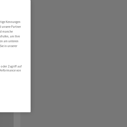
utige Kennungen
d unsere Partner
ind manche
ufrufen, um Ihre
ten am unteren
Sie in unserer
oder Zugriff auf
 Performance von