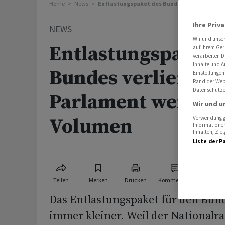
Home
News
Entlastungspaket des Bundes verliert im Pa
Ihre Priv
NEWS
Wir und unse
Entlastungspaket 
auf Ihrem Ger
verarbeiten D
Inhalte und A
Bundes verliert im
Einstellungen
Rand der Webs
Datenschutze
Parlament weiter 
Wir und u
Volumen
Verwendung ge
Informationen
Inhalten, Zi
Liste der P
Teilen
Merken
Drucken
Kommentare
Das Entlastungspaket für den Bun
immer kleiner. Weil der Nationalra