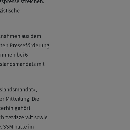
ngspresse streichen.
zistische
ssnahmen aus dem
kten Presseförderung
timmen bei 6
uslandsmandats mit
uslandsmandat»,
r Mitteilung. Die
terhin gehört
 tvsvizzera.it sowie
. SSM hatte im