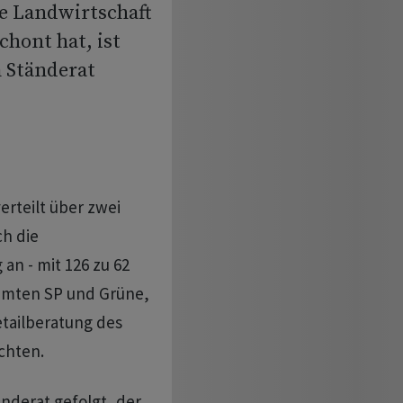
e Landwirtschaft
hont hat, ist
 Ständerat
erteilt über zwei
h die
n - mit 126 zu 62
mmten SP und Grüne,
etailberatung des
chten.
änderat gefolgt, der