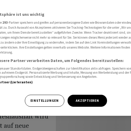
rlament weiter an Volumen
atsphäre ist uns wichtig
re
293
-Partner speichern und greifen auf personenbezogene Daten wie Browserdaten oder einde
des
ät zu. Durch Auswahl von Akzeptieren aktivieren Sie Tracking-Technologien für die unter „Wir un
aten, um Ihnen Dienste bereitzustellen“ aufgeführten Zwecke. Wenn Tracker deaktiviert sind, s
nzeigen möglicherweise nicht mehr so relevant für Sie. Sie können dieses Menü jederzeit wieder a
 zu ändern oder Ihre Einwilligung zu widerrufen, indem Sie auf den Link Voreinstellungen verwal
eite klicken. Ihre Einstellungen gelten innerhalb unseres Website. Weitere Informationen finden 
rklärung.
an
nsere Partner verarbeiten Daten, um Folgendes bereitzustellen:
nauer Standortdaten. Endgeräteeigenschaften zur Identifikation aktiv abfragen. Speichern von 
 auf einem Endgerät. Personalisierte Werbung und Inhalte, Messung von Werbeleistung und der
elgruppenforschung sowie Entwicklung und Verbesserung von Angeboten.
artner (Lieferanten)
EINSTELLUNGEN
AKZEPTIEREN
deshaushalt wird
t auf neue