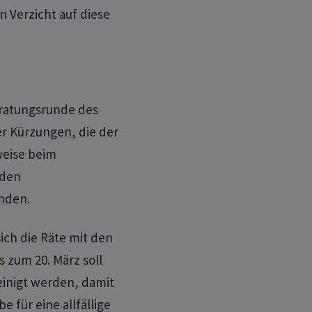
n Verzicht auf diese
eratungsrunde des
er Kürzungen, die der
weise beim
 den
nden.
h die Räte mit den
 zum 20. März soll
einigt werden, damit
e für eine allfällige