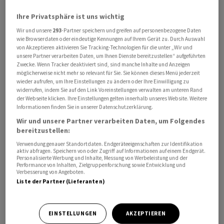
Ihre Privatsphäre ist uns wichtig
Wir und unsere
293
-Partner speichern und greifen auf personenbezogene Daten
wie Browserdaten oder eindeutige Kennungen auf Ihrem Gerät zu. Durch Auswahl
von Akzeptieren aktivieren Sie Tracking-Technologien für die unter „Wir und
unsere Partner verarbeiten Daten, um Ihnen Dienste bereitzustellen“ aufgeführten
Zwecke. Wenn Tracker deaktiviert sind, sind manche Inhalte und Anzeigen
Birnbaum verwies auf die Bedeutung der Stromnetze.
möglicherweise nicht mehr so relevant für Sie. Sie können dieses Menü jederzeit
wieder aufrufen, um Ihre Einstellungen zu ändern oder Ihre Einwilligung zu
«Über 95 Prozent aller Erneuerbaren-Energien-Anlagen
widerrufen, indem Sie auf den Link Voreinstellungen verwalten am unteren Rand
sind in Deutschland an das Verteilnetz angeschlossen,
der Webseite klicken. Ihre Einstellungen gelten innerhalb unseres Website. Weitere
Informationen finden Sie in unserer Datenschutzerklärung.
davon ein grosser Teil ans Eon-Netz.» Kürzlich habe Eon
Wir und unsere Partner verarbeiten Daten, um Folgendes
die einmillionste Anlage ans Netz angeschlossen. Bis
bereitzustellen:
2030 müssten weitere sechs Millionen neue Anlagen und
Verwendung genauer Standortdaten. Endgeräteeigenschaften zur Identifikation
dezentrale Verbraucher ans Eon-Netz angeschlossen
aktiv abfragen. Speichern von oder Zugriff auf Informationen auf einem Endgerät.
werden. «Energiewende bei Eon heisst also: Riesige
Personalisierte Werbung und Inhalte, Messung von Werbeleistung und der
Performance von Inhalten, Zielgruppenforschung sowie Entwicklung und
Investitionen in die Infrastruktur, die Netze, stemmen.
Verbesserung von Angeboten.
Liste der Partner (Lieferanten)
Sie machen über 75 Prozent unseres Geschäftes aus.»
Eon ist nach eigenen Angaben einer der grössten
EINSTELLUNGEN
AKZEPTIEREN
Verteilnetzbetreiber Europas mit rund 1,6 Millionen