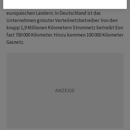
Kilometern Strom- und Gasleitungen in neun
europäischen Ländern. In Deutschland ist das
Unternehmen grösster Verteilnetzbetreiber. Von den
knapp 1,9 Millionen Kilometern Stromnetz betreibt Eon
fast 700 000 Kilometer. Hinzu kommen 100 000 Kilometer
Gasnetz.