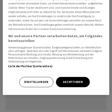
unsere Partner verarbeiten Daten, um Ihnen Dienste bereitzustellen“ aufgeführten
einen bereinigten operativen Gewinn vor Zinsen,
Zwecke. Wenn Tracker deaktiviert sind, sind manche Inhalte und Anzeigen
Steuern und Abschreibungen von 13 Milliarden Euro.
möglicherweise nicht mehr so relevant für Sie. Sie können dieses Menü jederzeit
wieder aufrufen, um Ihre Einstellungen zu ändern oder Ihre Einwilligung zu
Der bereinigte Konzernüberschuss soll bei 3,8
widerrufen, indem Sie auf den Link Voreinstellungen verwalten am unteren Rand
Milliarden Euro landen./lew/stk
der Webseite klicken. Ihre Einstellungen gelten innerhalb unseres Website. Weitere
Informationen finden Sie in unserer Datenschutzerklärung.
(AWP)
Wir und unsere Partner verarbeiten Daten, um Folgendes
bereitzustellen:
Verwendung genauer Standortdaten. Endgeräteeigenschaften zur Identifikation
aktiv abfragen. Speichern von oder Zugriff auf Informationen auf einem Endgerät.
Personalisierte Werbung und Inhalte, Messung von Werbeleistung und der
Performance von Inhalten, Zielgruppenforschung sowie Entwicklung und
Verbesserung von Angeboten.
Liste der Partner (Lieferanten)
EINSTELLUNGEN
AKZEPTIEREN