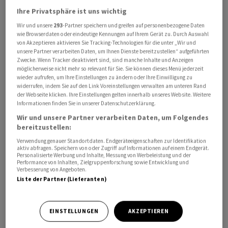
Zuvor war bekanntgeworden, dass die Namen der
Ihre Privatsphäre ist uns wichtig
beiden in den Dokumenten auftauchen, die von der US-
Wir und unsere
293
-Partner speichern und greifen auf personenbezogene Daten
Justiz im Rahmen der Affäre um den US-Multimillionär
wie Browserdaten oder eindeutige Kennungen auf Ihrem Gerät zu. Durch Auswahl
von Akzeptieren aktivieren Sie Tracking-Technologien für die unter „Wir und
und Sexualstraftäter Jeffrey Epstein veröffentlicht
unsere Partner verarbeiten Daten, um Ihnen Dienste bereitzustellen“ aufgeführten
wurden. Die Ermittlungen betreffen nach Angaben der
Zwecke. Wenn Tracker deaktiviert sind, sind manche Inhalte und Anzeigen
möglicherweise nicht mehr so relevant für Sie. Sie können dieses Menü jederzeit
Staatsanwaltschaft mutmassliche finanzielle
wieder aufrufen, um Ihre Einstellungen zu ändern oder Ihre Einwilligung zu
Verbindungen der beiden zu Epstein. Dabei soll es nach
widerrufen, indem Sie auf den Link Voreinstellungen verwalten am unteren Rand
der Webseite klicken. Ihre Einstellungen gelten innerhalb unseres Website. Weitere
Medienberichten um eine von Epstein gegründete
Informationen finden Sie in unserer Datenschutzerklärung.
Gesellschaft mit Sitz in einem Steuerparadies gehen, an
Wir und unsere Partner verarbeiten Daten, um Folgendes
der Caroline Lang die Hälfte der Anteile gehalten habe.
bereitzustellen:
Verwendung genauer Standortdaten. Endgeräteeigenschaften zur Identifikation
Lang weist Vorwürfe zurück
aktiv abfragen. Speichern von oder Zugriff auf Informationen auf einem Endgerät.
Personalisierte Werbung und Inhalte, Messung von Werbeleistung und der
Performance von Inhalten, Zielgruppenforschung sowie Entwicklung und
Verbesserung von Angeboten.
Jack Lang wies entsprechende Vorwürfe als
Liste der Partner (Lieferanten)
unbegründet zurück und berief sich bisher auf seine
«Naivität» mit Blick auf die Beziehung zu Epstein. Unter
dem Druck der Vorwürfe bot er dennoch seinen
EINSTELLUNGEN
AKZEPTIEREN
Rücktritt als Präsident des IMA an.