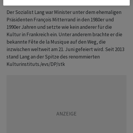
Der Sozialist Lang war Minister unter dem ehemaligen
Präsidenten François Mitterrand in den 1980er und
1990er Jahren und setzte wie kein anderer für die
Kultur in Frankreich ein. Unter anderem brachte er die
bekannte Fête de la Musique auf den Weg, die
inzwischen weltweit am 21. Juni gefeiert wird. Seit 2013
stand Lang an der Spitze des renommierten
Kulturinstituts./evs/DP/stk