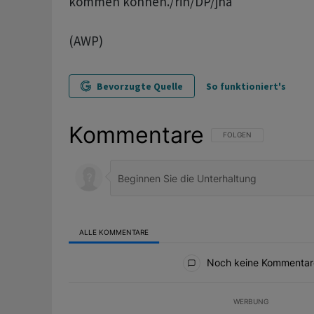
kommen können./rin/DP/jha
(AWP)
Bevorzugte Quelle
So funktioniert's
Kommentare
FOLGE DIESER UNTERHAL
FOLGEN
ALLE KOMMENTARE
Alle Kommentare
Noch keine Kommentar
WERBUNG