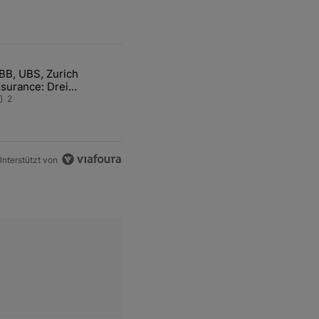
ten Artikel der letzten 7 days.
BB, UBS, Zurich
hfrage der Zentralbanken könnte Goldpreis weiter belasten" mit 5 ko
ikel mit dem Titel "ABB, UBS, Zurich Insurance: Drei Schweizer Akti
nsurance: Drei
chweizer Aktien auf der
2
angen Suche nach dem
llzeithoch
nterstützt von