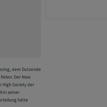
hsring, dem Dutzende
fielen. Der New
e High Society der
9 in seiner
urteilung hätte