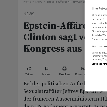
Home
News
Epstein-Affäre: Hillary Clinton sagt vor US-K
Ihre Priv
NEWS
Wir und unse
auf Ihrem Ger
Epstein-Affäre: Hil
verarbeiten D
Inhalte und A
Einstellungen
Clinton sagt vor US
Rand der Webs
Datenschutze
Kongress aus
Wir und u
Verwendung ge
Informationen
Inhalten, Zi
Liste der P
Teilen
Merken
Drucken
Kommentare
Bei der politischen Aufarbeitung 
Sexualstraftäter Jeffrey Epstein w
der früheren Aussenministerin Hil
dem US-Parlament erwartet. Zunäc