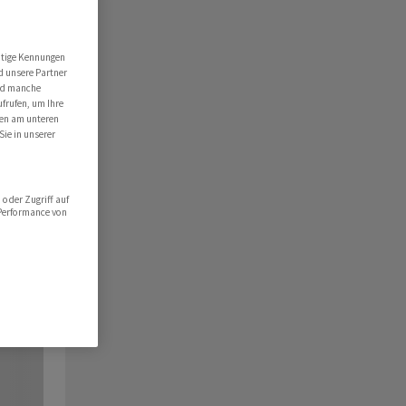
utige Kennungen
d unsere Partner
ind manche
ufrufen, um Ihre
ten am unteren
Sie in unserer
oder Zugriff auf
 Performance von