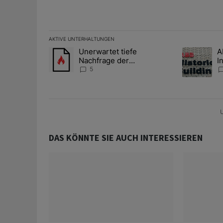
AKTIVE UNTERHALTUNGEN
Das Folgende ist eine Liste der am meisten kommentier
Unerwartet tiefe
A
Ein Trendartikel mit dem Titel "Unerwartet tiefe Nac
Ein Trendart
Nachfrage der
I
Zentralbanken könnte
S
5
Goldpreis weiter belasten
l
A
U
DAS KÖNNTE SIE AUCH INTERESSIEREN