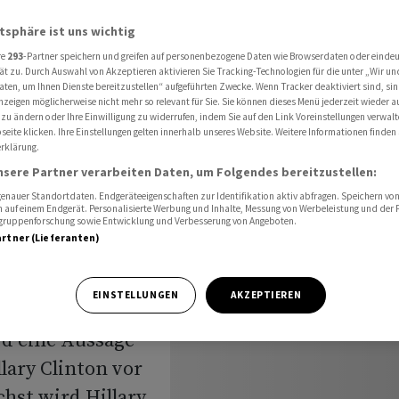
ongress aus
atsphäre ist uns wichtig
re
293
-Partner speichern und greifen auf personenbezogene Daten wie Browserdaten oder einde
ät zu. Durch Auswahl von Akzeptieren aktivieren Sie Tracking-Technologien für die unter „Wir un
lary
aten, um Ihnen Dienste bereitzustellen“ aufgeführten Zwecke. Wenn Tracker deaktiviert sind, s
nzeigen möglicherweise nicht mehr so relevant für Sie. Sie können dieses Menü jederzeit wieder a
 zu ändern oder Ihre Einwilligung zu widerrufen, indem Sie auf den Link Voreinstellungen verwal
-
eite klicken. Ihre Einstellungen gelten innerhalb unseres Website. Weitere Informationen finden 
rklärung.
nsere Partner verarbeiten Daten, um Folgendes bereitzustellen:
nauer Standortdaten. Endgeräteeigenschaften zur Identifikation aktiv abfragen. Speichern von 
 auf einem Endgerät. Personalisierte Werbung und Inhalte, Messung von Werbeleistung und der
elgruppenforschung sowie Entwicklung und Verbesserung von Angeboten.
artner (Lieferanten)
EINSTELLUNGEN
AKZEPTIEREN
des Skandals um
ird eine Aussage
lary Clinton vor
hst wird Hillary