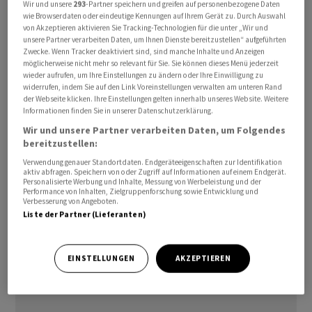
Wir und unsere
293
-Partner speichern und greifen auf personenbezogene Daten
des aktuellen Teams für öffentliche Sicherheit. Dies
wie Browserdaten oder eindeutige Kennungen auf Ihrem Gerät zu. Durch Auswahl
von Akzeptieren aktivieren Sie Tracking-Technologien für die unter „Wir und
bestätigte die Walliser Staatsanwaltschaft am Montag
unsere Partner verarbeiten Daten, um Ihnen Dienste bereitzustellen“ aufgeführten
der Nachrichtenagentur Keystone-SDA. Zuerst darüber
Zwecke. Wenn Tracker deaktiviert sind, sind manche Inhalte und Anzeigen
möglicherweise nicht mehr so relevant für Sie. Sie können dieses Menü jederzeit
berichtet hatte «24 heures».
wieder aufrufen, um Ihre Einstellungen zu ändern oder Ihre Einwilligung zu
widerrufen, indem Sie auf den Link Voreinstellungen verwalten am unteren Rand
der Webseite klicken. Ihre Einstellungen gelten innerhalb unseres Website. Weitere
Die fünf Angeklagten müssen sich wegen fahrlässiger
Informationen finden Sie in unserer Datenschutzerklärung.
Tötung, fahrlässiger Körperverletzung und fahrlässiger
Wir und unsere Partner verarbeiten Daten, um Folgendes
Brandstiftung verantworten. Es handelt sich um
bereitzustellen:
dieselben Anklagepunkte, die auch gegen die Betreiber
Verwendung genauer Standortdaten. Endgeräteeigenschaften zur Identifikation
der Unglücksbar «Le Constellation», Jacques und
aktiv abfragen. Speichern von oder Zugriff auf Informationen auf einem Endgerät.
Personalisierte Werbung und Inhalte, Messung von Werbeleistung und der
Jessica Moretti, sowie gegen den ehemaligen und den
Performance von Inhalten, Zielgruppenforschung sowie Entwicklung und
Verbesserung von Angeboten.
aktuellen Sicherheitsbeauftragten der Gemeinde Crans-
Liste der Partner (Lieferanten)
Montana erhoben wurden.
EINSTELLUNGEN
AKZEPTIEREN