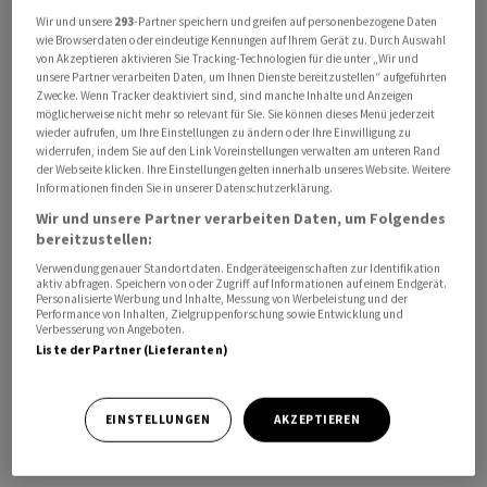
Mitarbeiter.
Wir und unsere
293
-Partner speichern und greifen auf personenbezogene Daten
wie Browserdaten oder eindeutige Kennungen auf Ihrem Gerät zu. Durch Auswahl
von Akzeptieren aktivieren Sie Tracking-Technologien für die unter „Wir und
Zum Verkauf von 25 Leopard-1-Panzern an Deutschland
unsere Partner verarbeiten Daten, um Ihnen Dienste bereitzustellen“ aufgeführten
Zwecke. Wenn Tracker deaktiviert sind, sind manche Inhalte und Anzeigen
ging gemäss BJ ein Ersuchen der Staatsanwaltschaft
möglicherweise nicht mehr so relevant für Sie. Sie können dieses Menü jederzeit
Verden und ein ergänzendes Ersuchen ein. Darin geht es
wieder aufrufen, um Ihre Einstellungen zu ändern oder Ihre Einwilligung zu
widerrufen, indem Sie auf den Link Voreinstellungen verwalten am unteren Rand
um den Vorwurf der ungetreuen Geschäftsbesorgung,
der Webseite klicken. Ihre Einstellungen gelten innerhalb unseres Website. Weitere
der Bestechlichkeit und der Bestechung im
Informationen finden Sie in unserer Datenschutzerklärung.
geschäftlichen Verkehr.
Wir und unsere Partner verarbeiten Daten, um Folgendes
bereitzustellen:
Gemäss Recherchen von Radio SRF führt die
Verwendung genauer Standortdaten. Endgeräteeigenschaften zur Identifikation
aktiv abfragen. Speichern von oder Zugriff auf Informationen auf einem Endgerät.
Staatsanwaltschaft Verden im norddeutschen
Personalisierte Werbung und Inhalte, Messung von Werbeleistung und der
Performance von Inhalten, Zielgruppenforschung sowie Entwicklung und
Bundesland Niedersachsen ein Ermittlungsverfahren
Verbesserung von Angeboten.
gegen fünf deutsche Staatsangehörige wegen des
Liste der Partner (Lieferanten)
Verdachts der Veruntreuung, der Bestechung und der
Bestechlichkeit im geschäftlichen Verkehr. Gegenstand
EINSTELLUNGEN
AKZEPTIEREN
seien Unregelmässigkeiten im Zusammenhang mit dem
Handel mit Ersatzteilen für militärisches Gerät.