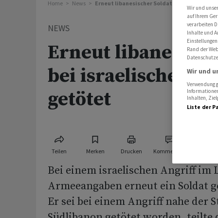
Home
News
Erneut libanesischer Soldat bei israelischem
Wir und unse
auf Ihrem Ger
verarbeiten D
NEWS
Inhalte und A
Einstellungen
Erneut libanesisch
Rand der Webs
Datenschutze
bei israelischem A
Wir und u
Verwendung ge
getötet
Informationen
Inhalten, Zi
Liste der P
Teilen
Merken
Drucken
Kommentare
Bei einem israelischen Angriff im 
Armeeangaben erneut ein Soldat g
Er sei bei einem Angriff nahe der S
Südlibanon getötet worden, teilte 