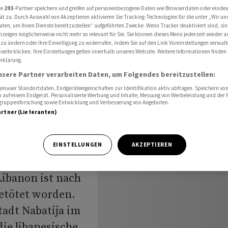
 Angriff getötet
re
293
-Partner speichern und greifen auf personenbezogene Daten wie Browserdaten oder einde
ät zu. Durch Auswahl von Akzeptieren aktivieren Sie Tracking-Technologien für die unter „Wir un
aten, um Ihnen Dienste bereitzustellen“ aufgeführten Zwecke. Wenn Tracker deaktiviert sind, s
nzeigen möglicherweise nicht mehr so relevant für Sie. Sie können dieses Menü jederzeit wieder a
 zu ändern oder Ihre Einwilligung zu widerrufen, indem Sie auf den Link Voreinstellungen verwal
er Soldat
eite klicken. Ihre Einstellungen gelten innerhalb unseres Website. Weitere Informationen finden 
rklärung.
ngriff
nsere Partner verarbeiten Daten, um Folgendes bereitzustellen:
nauer Standortdaten. Endgeräteeigenschaften zur Identifikation aktiv abfragen. Speichern von 
 auf einem Endgerät. Personalisierte Werbung und Inhalte, Messung von Werbeleistung und der
elgruppenforschung sowie Entwicklung und Verbesserung von Angeboten.
artner (Lieferanten)
EINSTELLUNGEN
AKZEPTIEREN
Libanon ist nach
etötet worden.
tadt Nabatija im
die libanesische