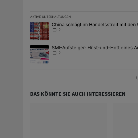
AKTIVE UNTERHALTUNGEN
Das Folgende ist eine Liste der am meisten kommentier
China schlägt im Handelsstreit mit den
Ein Trendartikel mit dem Titel "China schlägt im Han
2
SMI-Aufsteiger: Hüst-und-Hott eines A
Ein Trendartikel mit dem Titel "SMI-Aufsteiger: Hüst
2
U
DAS KÖNNTE SIE AUCH INTERESSIEREN