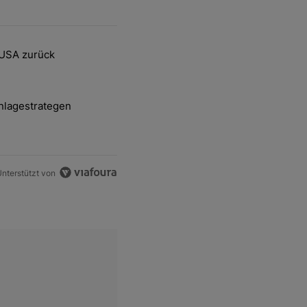
ten Artikel der letzten 7 days.
 USA zurück
delsstreit mit den USA zurück" mit 2 kommentare.
nlagestrategen
-und-Hott eines Anlagestrategen" mit 2 kommentare.
nterstützt von