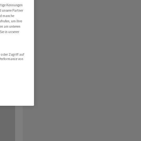
utige Kennungen
d unsere Partner
ind manche
ufrufen, um Ihre
ten am unteren
Sie in unserer
oder Zugriff auf
 Performance von