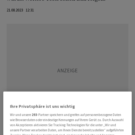
21.08.2023 12:31
Ihre Privatsphäre ist uns wichtig
Wir und unsere
293
-Partner speichern und greifen auf personenbezogene Daten
wie Browserdaten oder eindeutige Kennungen auf Ihrem Gerät zu. Durch Auswahl
Erste Laboruntersuchungen hätten eine sehr hohe
von Akzeptieren aktivieren Sie Tracking-Technologien für die unter „Wir und
unsere Partner verarbeiten Daten, um Ihnen Dienste bereitzustellen“ aufgeführten
Qualität des Erdöls gezeigt: "Es ist leicht, schwefelarm