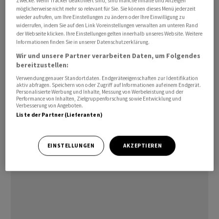
Zwecke. Wenn Tracker deaktiviert sind, sind manche Inhalte und Anzeigen
und reich an wertvollen Inhaltsstoffen", teilte die in
möglicherweise nicht mehr so relevant für Sie. Sie können dieses Menü jederzeit
wieder aufrufen, um Ihre Einstellungen zu ändern oder Ihre Einwilligung zu
Heidelberg ansässige Firma mit. Das Öl eigne sich
widerrufen, indem Sie auf den Link Voreinstellungen verwalten am unteren Rand
demnach besonders für die industrielle
der Webseite klicken. Ihre Einstellungen gelten innerhalb unseres Website. Weitere
Informationen finden Sie in unserer Datenschutzerklärung.
Weiterverarbeitung und die Herstellung von Produkten
Wir und unsere Partner verarbeiten Daten, um Folgendes
wie Arzneimitteln oder hochwertigen Kunststoffen.
bereitzustellen:
Verwendung genauer Standortdaten. Endgeräteeigenschaften zur Identifikation
Rhein Petroleum fördert bereits Öl in dem Gebiet. Die
aktiv abfragen. Speichern von oder Zugriff auf Informationen auf einem Endgerät.
Personalisierte Werbung und Inhalte, Messung von Werbeleistung und der
dafür nötige Produktionsanlage könne auch für den
Performance von Inhalten, Zielgruppenforschung sowie Entwicklung und
neuen Erdölfund verwendet werden. Zurzeit werden
Verbesserung von Angeboten.
Liste der Partner (Lieferanten)
nach Angaben der Firma rund zwei Prozent des
bundesweit verbrauchten Erdöls in Deutschland
gefördert./isa/DP/jha
EINSTELLUNGEN
AKZEPTIEREN