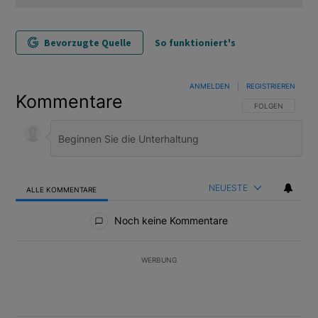
Bevorzugte Quelle
So funktioniert's
ANMELDEN
|
REGISTRIEREN
Kommentare
FOLGE DIESER U
FOLGEN
NEUESTE
ALLE KOMMENTARE
Alle Kommentare
Noch keine Kommentare
WERBUNG