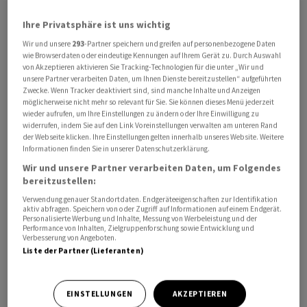
Ihre Privatsphäre ist uns wichtig
Wir und unsere
293
-Partner speichern und greifen auf personenbezogene Daten
wie Browserdaten oder eindeutige Kennungen auf Ihrem Gerät zu. Durch Auswahl
von Akzeptieren aktivieren Sie Tracking-Technologien für die unter „Wir und
unsere Partner verarbeiten Daten, um Ihnen Dienste bereitzustellen“ aufgeführten
Zwecke. Wenn Tracker deaktiviert sind, sind manche Inhalte und Anzeigen
möglicherweise nicht mehr so relevant für Sie. Sie können dieses Menü jederzeit
wieder aufrufen, um Ihre Einstellungen zu ändern oder Ihre Einwilligung zu
widerrufen, indem Sie auf den Link Voreinstellungen verwalten am unteren Rand
der Webseite klicken. Ihre Einstellungen gelten innerhalb unseres Website. Weitere
Der Flughafen Genf meldete am Sonntag auf Anfrage
Informationen finden Sie in unserer Datenschutzerklärung.
von Keystone-SDA zwei gestrichene Flüge nach
Wir und unsere Partner verarbeiten Daten, um Folgendes
Frankfurt und München. Der Zürcher Flughafen
bereitzustellen:
verfügte nach Auskunft der Medienstelle noch über
Verwendung genauer Standortdaten. Endgeräteeigenschaften zur Identifikation
aktiv abfragen. Speichern von oder Zugriff auf Informationen auf einem Endgerät.
keine entsprechenden Informationen.
Personalisierte Werbung und Inhalte, Messung von Werbeleistung und der
Performance von Inhalten, Zielgruppenforschung sowie Entwicklung und
Verbesserung von Angeboten.
Die zu erwartenden Flugausfälle sind gemäss Angaben
Liste der Partner (Lieferanten)
der Lufthansa-Gruppe die Folge eines Streiks des
Cockpit-Personals. Der Ausstand sei von Montag 00.01
EINSTELLUNGEN
AKZEPTIEREN
Uhr bis Dienstag 23.59 Uhr vorgesehen.