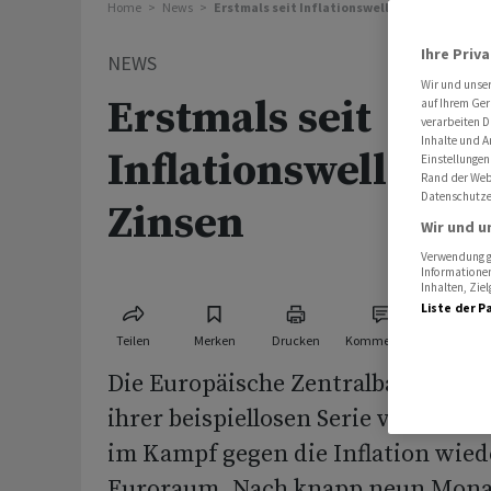
Home
News
Erstmals seit Inflationswelle: EZB senkt Zin
Ihre Priv
NEWS
Wir und unse
Erstmals seit
auf Ihrem Ger
verarbeiten D
Inhalte und A
Inflationswelle: E
Einstellungen
Rand der Webs
Datenschutze
Zinsen
Wir und u
Verwendung ge
Informationen
Inhalten, Zi
Liste der P
Teilen
Merken
Drucken
Kommentare
Die Europäische Zentralbank (EZB)
ihrer beispiellosen Serie von Leit
im Kampf gegen die Inflation wied
Euroraum. Nach knapp neun Mona