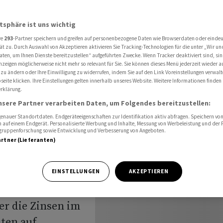
sen
atsphäre ist uns wichtig
re
293
-Partner speichern und greifen auf personenbezogene Daten wie Browserdaten oder einde
ät zu. Durch Auswahl von Akzeptieren aktivieren Sie Tracking-Technologien für die unter „Wir un
aten, um Ihnen Dienste bereitzustellen“ aufgeführten Zwecke. Wenn Tracker deaktiviert sind, s
nzeigen möglicherweise nicht mehr so relevant für Sie. Sie können dieses Menü jederzeit wieder a
ZB senkt
 zu ändern oder Ihre Einwilligung zu widerrufen, indem Sie auf den Link Voreinstellungen verwal
eite klicken. Ihre Einstellungen gelten innerhalb unseres Website. Weitere Informationen finden 
rklärung.
nsere Partner verarbeiten Daten, um Folgendes bereitzustellen:
nauer Standortdaten. Endgeräteeigenschaften zur Identifikation aktiv abfragen. Speichern von 
 auf einem Endgerät. Personalisierte Werbung und Inhalte, Messung von Werbeleistung und der
elgruppenforschung sowie Entwicklung und Verbesserung von Angeboten.
artner (Lieferanten)
 senkt nach
EINSTELLUNGEN
AKZEPTIEREN
zinserhöhungen
er die Zinsen im
ten auf