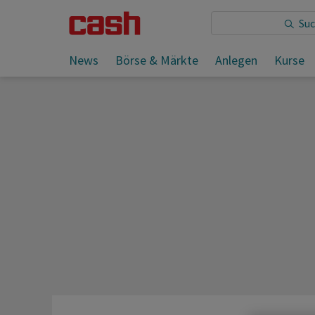
Sie lesen:
Erstmals seit Inflationswelle: EZB senkt Zi
News
Börse & Märkte
Anlegen
Kurse