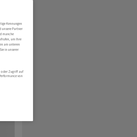
utige Kennungen
d unsere Partner
ind manche
ufrufen, um Ihre
ten am unteren
Sie in unserer
oder Zugriff auf
 Performance von