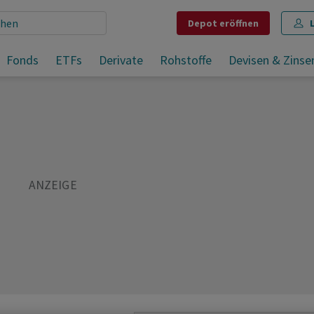
Depot
eröffnen
nsen
Fonds
ETFs
Derivate
Rohstoffe
Devisen & Zinse
Teilen
Merken
Drucken
Kommentare