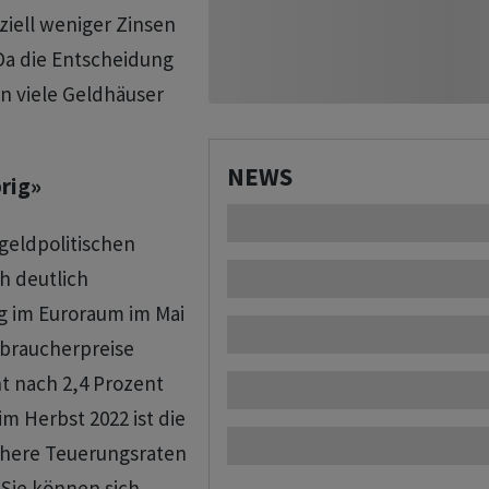
ziell weniger Zinsen
Da die Entscheidung
n viele Geldhäuser
NEWS
prig»
geldpolitischen
h deutlich
g im Euroraum im Mai
braucherpreise
t nach 2,4 Prozent
m Herbst 2022 ist die
Höhere Teuerungsraten
 Sie können sich