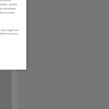
ind manche
ufrufen, um Ihre
ten am unteren
Sie in unserer
oder Zugriff auf
 Performance von