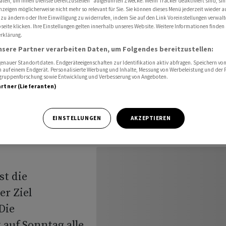
aten, um Ihnen Dienste bereitzustellen“ aufgeführten Zwecke. Wenn Tracker deaktiviert sind, s
ussischer Angriffe
nzeigen möglicherweise nicht mehr so relevant für Sie. Sie können dieses Menü jederzeit wieder a
 zu ändern oder Ihre Einwilligung zu widerrufen, indem Sie auf den Link Voreinstellungen verwal
eite klicken. Ihre Einstellungen gelten innerhalb unseres Website. Weitere Informationen finden 
rklärung.
f Tagen:
nsere Partner verarbeiten Daten, um Folgendes bereitzustellen:
nauer Standortdaten. Endgeräteeigenschaften zur Identifikation aktiv abfragen. Speichern von 
 auf einem Endgerät. Personalisierte Werbung und Inhalte, Messung von Werbeleistung und der
ussischer
elgruppenforschung sowie Entwicklung und Verbesserung von Angeboten.
artner (Lieferanten)
EINSTELLUNGEN
AKZEPTIEREN
st die
r Ziel
Die
 auf Sonntag alle