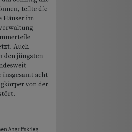
nnen, teilte die
e Häuser im
rverwaltung
ümmerteile
etzt. Auch
n den jüngsten
andesweit
e insgesamt acht
gkörper von der
stört.
en Angriffskrieg