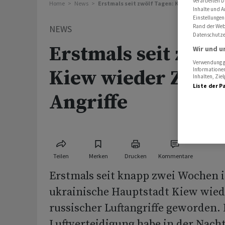
verarbeiten D
Home
News
Erstmals seit zwölf Tagen: Kiew wieder Ziel r
Inhalte und A
Einstellungen
Rand der Webs
NEWS
Datenschutze
Erstmals seit zwöl
Wir und u
Verwendung ge
Informationen
Kiew wieder Ziel r
Inhalten, Zi
Liste der P
Angriffe
Teilen
Merken
Drucken
Kommentare
Erstmals seit knapp zwei Wochen i
ukrainische Hauptstadt Kiew wiede
russischer Luftangriffe geworden. 
Luftverteidigung habe in der Nacht