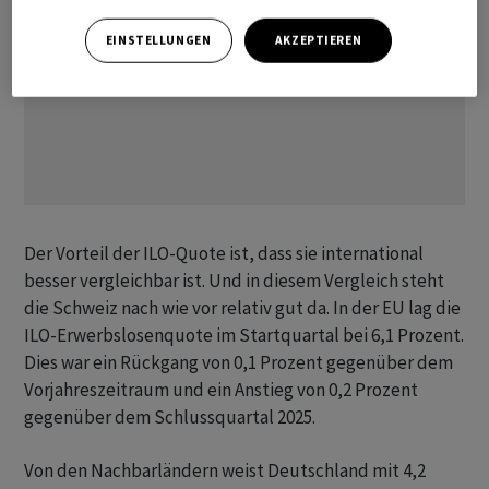
EINSTELLUNGEN
AKZEPTIEREN
Der Vorteil der ILO-Quote ist, dass sie international
besser vergleichbar ist. Und in diesem Vergleich steht
die Schweiz nach wie vor relativ gut da. In der EU lag die
ILO-Erwerbslosenquote im Startquartal bei 6,1 Prozent.
Dies war ein Rückgang von 0,1 Prozent gegenüber dem
Vorjahreszeitraum und ein Anstieg von 0,2 Prozent
gegenüber dem Schlussquartal 2025.
Von den Nachbarländern weist Deutschland mit 4,2