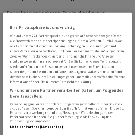
Saisonbereinigt nahm die Quote allerdings im
Startquartal 2026 gegenüber dem vierten Quartal 2025
um 0,1 Prozent auf 5,0 Prozent ab. Bei dieser Zahl wird
Ihre Privatsphäre ist uns wichtig
zum Beispiel herausgerechnet, dass es in der kalten
Wir und unsere
293
-Partner speichern und greifen auf personenbezogene Daten
wie Browserdaten oder eindeutige Kennungen auf Ihrem Gerät zu. Durch Auswahl
Jahreszeit auf dem Bau weniger Arbeit gibt.
von Akzeptieren aktivieren Sie Tracking-Technologien für die unter „Wir und
unsere Partner verarbeiten Daten, um Ihnen Dienste bereitzustellen“ aufgeführten
Zwecke. Wenn Tracker deaktiviert sind, sind manche Inhalte und Anzeigen
Nur leicht tiefer als in der EU
möglicherweise nicht mehr so relevant für Sie. Sie können dieses Menü jederzeit
wieder aufrufen, um Ihre Einstellungen zu ändern oder Ihre Einwilligung zu
Die ILO-Erwerbslosenquote fällt jeweils deutlich höher
widerrufen, indem Sie auf den Link Voreinstellungen verwalten am unteren Rand
der Webseite klicken. Ihre Einstellungen gelten innerhalb unseres Website. Weitere
aus als die Arbeitslosenquote gemäss Definition des
Informationen finden Sie in unserer Datenschutzerklärung.
Staatssekretariats für Wirtschaft (Seco), bei der nur
Wir und unsere Partner verarbeiten Daten, um Folgendes
gemeldete Arbeitslose berücksichtigt werden. Per
bereitzustellen:
Ende März lag diese bei 3,1 Prozent.
Verwendung genauer Standortdaten. Endgeräteeigenschaften zur Identifikation
aktiv abfragen. Speichern von oder Zugriff auf Informationen auf einem Endgerät.
Personalisierte Werbung und Inhalte, Messung von Werbeleistung und der
Performance von Inhalten, Zielgruppenforschung sowie Entwicklung und
Verbesserung von Angeboten.
Liste der Partner (Lieferanten)