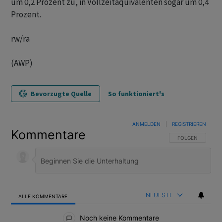
um 0,2 Prozent zu, in Vollzeitäquivalenten sogar um 0,4
Prozent.
rw/ra
(AWP)
Bevorzugte Quelle
So funktioniert's
ANMELDEN
|
REGISTRIEREN
Kommentare
FOLGE DIESER U
FOLGEN
NEUESTE
ALLE KOMMENTARE
Alle Kommentare
Noch keine Kommentare