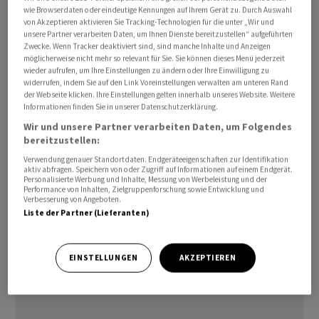
wie Browserdaten oder eindeutige Kennungen auf Ihrem Gerät zu. Durch Auswahl
gibt es keine entsprechende Regelung. Bislang schrieb
von Akzeptieren aktivieren Sie Tracking-Technologien für die unter „Wir und
das EU-Wahlrecht vor, dass die Stimmabgabe
unsere Partner verarbeiten Daten, um Ihnen Dienste bereitzustellen“ aufgeführten
Zwecke. Wenn Tracker deaktiviert sind, sind manche Inhalte und Anzeigen
persönlich erfolgen muss. Im Deutschen Bundestag ist
möglicherweise nicht mehr so relevant für Sie. Sie können dieses Menü jederzeit
eine Stimmrechtsweitergabe nach dem nationalen
wieder aufrufen, um Ihre Einstellungen zu ändern oder Ihre Einwilligung zu
widerrufen, indem Sie auf den Link Voreinstellungen verwalten am unteren Rand
Parlamentsrecht bislang nicht vorgesehen.
der Webseite klicken. Ihre Einstellungen gelten innerhalb unseres Website. Weitere
Informationen finden Sie in unserer Datenschutzerklärung.
Konkrete Modalitäten der Stimmübertragung im
Wir und unsere Partner verarbeiten Daten, um Folgendes
Europaparlament sollen der Mitteilung des Rats der EU
bereitzustellen:
zufolge in der Geschäftsordnung des Parlaments
Verwendung genauer Standortdaten. Endgeräteeigenschaften zur Identifikation
aktiv abfragen. Speichern von oder Zugriff auf Informationen auf einem Endgerät.
geregelt werden. Bevor die Neuregelung in Kraft treten
Personalisierte Werbung und Inhalte, Messung von Werbeleistung und der
Performance von Inhalten, Zielgruppenforschung sowie Entwicklung und
kann, muss sie noch von allen EU-Mitgliedstaaten
Verbesserung von Angeboten.
ratifiziert, also nach nationalen Regeln genehmigt
Liste der Partner (Lieferanten)
werden./vni/DP/men
EINSTELLUNGEN
AKZEPTIEREN
(AWP)