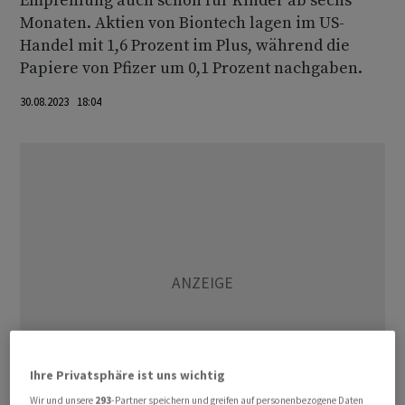
Empfehlung auch schon für Kinder ab sechs
Monaten. Aktien von Biontech lagen im US-
Handel mit 1,6 Prozent im Plus, während die
Papiere von Pfizer um 0,1 Prozent nachgaben.
30.08.2023 18:04
Ihre Privatsphäre ist uns wichtig
Wir und unsere
293
-Partner speichern und greifen auf personenbezogene Daten