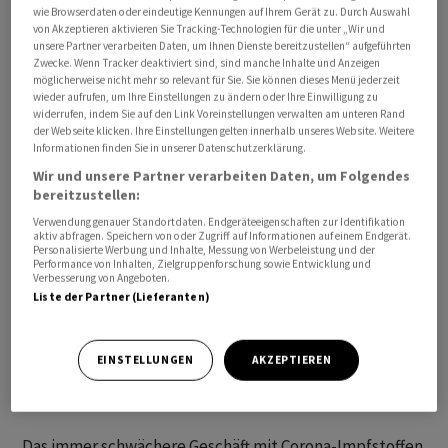
wie Browserdaten oder eindeutige Kennungen auf Ihrem Gerät zu. Durch Auswahl
von Akzeptieren aktivieren Sie Tracking-Technologien für die unter „Wir und
Wie die Unternehmen weiter mitteilten, wird die EU-
unsere Partner verarbeiten Daten, um Ihnen Dienste bereitzustellen“ aufgeführten
Zwecke. Wenn Tracker deaktiviert sind, sind manche Inhalte und Anzeigen
Kommission die Empfehlung nun prüfen. Eine
möglicherweise nicht mehr so relevant für Sie. Sie können dieses Menü jederzeit
Entscheidung werde in Kürze erwartet. Sollte die
wieder aufrufen, um Ihre Einstellungen zu ändern oder Ihre Einwilligung zu
widerrufen, indem Sie auf den Link Voreinstellungen verwalten am unteren Rand
Behörde grünes Licht geben, könne das neue Vakzin
der Webseite klicken. Ihre Einstellungen gelten innerhalb unseres Website. Weitere
umgehend an die EU-Mitgliedsstaaten versandt
Informationen finden Sie in unserer Datenschutzerklärung.
werden. Es stünde damit bereits im Winterhalbjahr
Wir und unsere Partner verarbeiten Daten, um Folgendes
bereitzustellen:
bereit.
Verwendung genauer Standortdaten. Endgeräteeigenschaften zur Identifikation
aktiv abfragen. Speichern von oder Zugriff auf Informationen auf einem Endgerät.
Der Impfstoff Corminaty von Biontech/Pfizer war Ende
Personalisierte Werbung und Inhalte, Messung von Werbeleistung und der
Performance von Inhalten, Zielgruppenforschung sowie Entwicklung und
2020 in der Corona-Pandemie der erste verfügbare.
Verbesserung von Angeboten.
Bereits vergangenes Jahr war er wegen anderer
Liste der Partner (Lieferanten)
Omikron-Sublinien in weiterentwickelter Form auf den
Markt gekommen. Mit der Aktualisierung soll der
EINSTELLUNGEN
AKZEPTIEREN
Schutz vor schweren Erkrankungen und
Krankenhausaufenthalten weiter verbessert werden.
Das immer schwächere Geschäft mit Corona-Impfstoffen