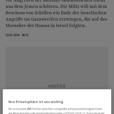
vor Angriffen der militant-islamistischen Huthi
aus dem Jemen schützen. Die Miliz will mit dem
Beschuss von Schiffen ein Ende der israelischen
Angriffe im Gazastreifen erzwingen, die auf das
Massaker der Hamas in Israel folgten.
19.02.2024 06:31
Ihre Privatsphäre ist uns wichtig
Wir und unsere
293
-Partner speichern und greifen auf personenbezogene Daten
wie Browserdaten oder eindeutige Kennungen auf Ihrem Gerät zu. Durch Auswahl