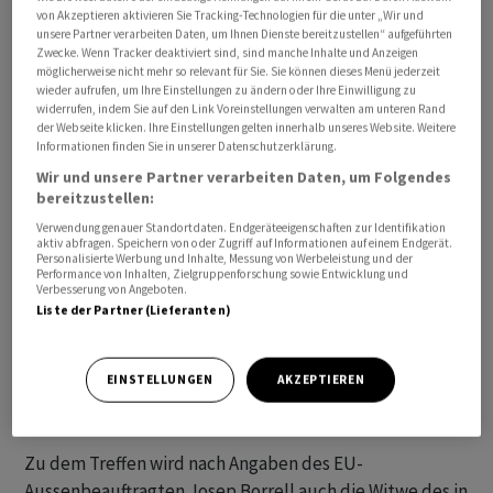
von Akzeptieren aktivieren Sie Tracking-Technologien für die unter „Wir und
unsere Partner verarbeiten Daten, um Ihnen Dienste bereitzustellen“ aufgeführten
Zwecke. Wenn Tracker deaktiviert sind, sind manche Inhalte und Anzeigen
möglicherweise nicht mehr so relevant für Sie. Sie können dieses Menü jederzeit
Deutschland will sich an dem Einsatz mit der Fregatte
wieder aufrufen, um Ihre Einstellungen zu ändern oder Ihre Einwilligung zu
«Hessen» beteiligen. Das Kriegsschiff mit rund 240
widerrufen, indem Sie auf den Link Voreinstellungen verwalten am unteren Rand
der Webseite klicken. Ihre Einstellungen gelten innerhalb unseres Website. Weitere
Soldatinnen und Soldaten an Bord war dafür bereits am
Informationen finden Sie in unserer Datenschutzerklärung.
8. Februar von Wilhelmshaven aus auf den Weg ins
Wir und unsere Partner verarbeiten Daten, um Folgendes
Mittelmeer geschickt worden. Es lag zuletzt in einem
bereitzustellen:
Hafen auf der griechischen Insel Kreta.
Verwendung genauer Standortdaten. Endgeräteeigenschaften zur Identifikation
aktiv abfragen. Speichern von oder Zugriff auf Informationen auf einem Endgerät.
Personalisierte Werbung und Inhalte, Messung von Werbeleistung und der
Für Deutschland wird Aussenministerin Annalena
Performance von Inhalten, Zielgruppenforschung sowie Entwicklung und
Verbesserung von Angeboten.
Baerbock (Grüne) zu dem Aussenministertreffen
Liste der Partner (Lieferanten)
erwartet. Diskutiert werden soll auch über die Lage im
Gazastreifen, den Krieg in der Ukraine, die Lage in
Russland sowie die jüngsten Entwicklungen in der
EINSTELLUNGEN
AKZEPTIEREN
Sahelzone.
Zu dem Treffen wird nach Angaben des EU-
Aussenbeauftragten Josep Borrell auch die Witwe des in