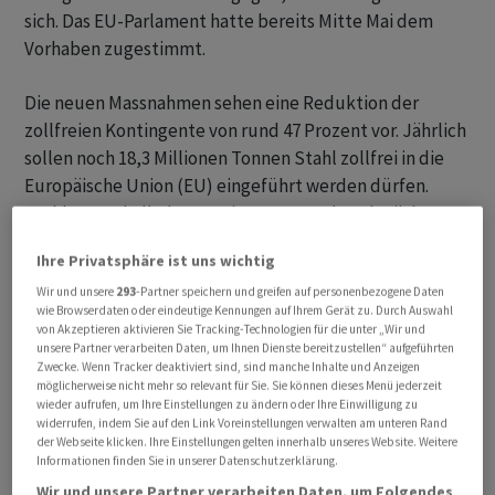
sich. Das EU-Parlament hatte bereits Mitte Mai dem
Vorhaben zugestimmt.
Die neuen Massnahmen sehen eine Reduktion der
zollfreien Kontingente von rund 47 Prozent vor. Jährlich
sollen noch 18,3 Millionen Tonnen Stahl zollfrei in die
Europäische Union (EU) eingeführt werden dürfen.
Stahl ausserhalb der Kontingente werden ab nächstem
Monat Zölle von 50 Prozent auferlegt. Bis anhin
Ihre Privatsphäre ist uns wichtig
betrugen diese Zölle 25 Prozent.
Wir und unsere
293
-Partner speichern und greifen auf personenbezogene Daten
wie Browserdaten oder eindeutige Kennungen auf Ihrem Gerät zu. Durch Auswahl
Gemäss Angaben der EU sollen die weltweiten
von Akzeptieren aktivieren Sie Tracking-Technologien für die unter „Wir und
Überkapazitäten bis 2027 auf 721 Millionen Tonnen
unsere Partner verarbeiten Daten, um Ihnen Dienste bereitzustellen“ aufgeführten
Zwecke. Wenn Tracker deaktiviert sind, sind manche Inhalte und Anzeigen
Stahl ansteigen. Das sei mehr als das Fünffache des
möglicherweise nicht mehr so relevant für Sie. Sie können dieses Menü jederzeit
jährlichen Verbrauchs der EU. Zudem hätten
wieder aufrufen, um Ihre Einstellungen zu ändern oder Ihre Einwilligung zu
widerrufen, indem Sie auf den Link Voreinstellungen verwalten am unteren Rand
handelsbeschränkende Massnahmen von Drittländern
der Webseite klicken. Ihre Einstellungen gelten innerhalb unseres Website. Weitere
dazu geführt, dass der EU-Markt zum Hauptabnehmer
Informationen finden Sie in unserer Datenschutzerklärung.
des Überschusses geworden sei.
Wir und unsere Partner verarbeiten Daten, um Folgendes