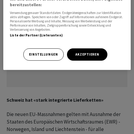
bereitzustellen:
Verwendung genauer Standortdaten. Endgeräteeigenschaften zur Identifikation
aktiv abfragen. Speichern von oder Zugriff auf Informationen auf einem Endgerät.
Personalisierte Werbung und Inhalte, Messung von Werbeleistung und der
Performance von Inhalten, Zielgruppenforschung sowie Entwicklung und
Verbesserung von Angeboten.
Liste der Partner (Lieferanten)
EINSTELLUNGEN
AKZEPTIEREN
Schweiz hat «stark integrierte Lieferketten»
Die neuen EU-Massnahmen gelten mit Ausnahme der
Staaten des Europäischen Wirtschaftsraumes (EWR) -
Norwegen, Island und Liechtenstein - für alle