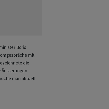
inister Boris
Atomgespräche mit
 bezeichnete die
ie Äusserungen
auche man aktuell