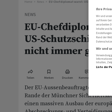
Home
News
EU-Chefdiplomat warnt: US-Schutzschirm vie
Ihre Priv
NEWS
Wir und unse
auf Ihrem Ger
EU-Chefdiplomat w
verarbeiten D
Inhalte und A
Einstellungen
US-Schutzschirm vi
Rand der Webs
Datenschutze
nicht immer geöff
Wir und u
Verwendung ge
Informationen
Inhalten, Zi
Liste der P
Teilen
Merken
Drucken
Kommentare
Der EU-Aussenbeauftragte Josep Bo
Rande der Münchner Sicherheitsko
einen massiven Ausbau der europ
Abschreckungs- und Verteidigungs