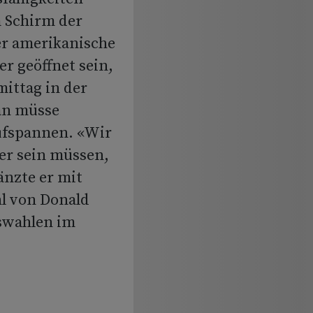
 Schirm der
er amerikanische
r geöffnet sein,
ittag in der
an müsse
ufspannen. «Wir
er sein müssen,
gänzte er mit
hl von Donald
swahlen im