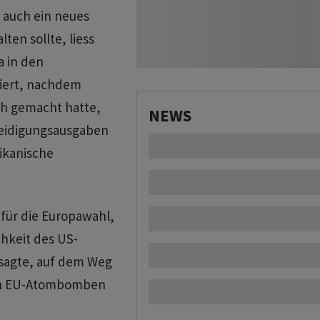
 auch ein neues
en sollte, liess
a in den
iert, nachdem
ch gemacht hatte,
NEWS
teidigungsausgaben
rikanische
für die Europawahl,
chkeit des US-
sagte, auf dem Weg
uch EU-Atombomben