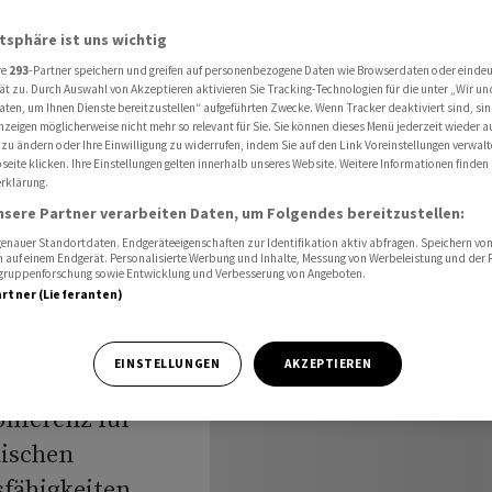
lleicht nicht immer geöffnet
atsphäre ist uns wichtig
re
293
-Partner speichern und greifen auf personenbezogene Daten wie Browserdaten oder einde
ät zu. Durch Auswahl von Akzeptieren aktivieren Sie Tracking-Technologien für die unter „Wir un
arnt:
aten, um Ihnen Dienste bereitzustellen“ aufgeführten Zwecke. Wenn Tracker deaktiviert sind, s
nzeigen möglicherweise nicht mehr so relevant für Sie. Sie können dieses Menü jederzeit wieder a
 zu ändern oder Ihre Einwilligung zu widerrufen, indem Sie auf den Link Voreinstellungen verwal
elleicht
eite klicken. Ihre Einstellungen gelten innerhalb unseres Website. Weitere Informationen finden 
rklärung.
net
nsere Partner verarbeiten Daten, um Folgendes bereitzustellen:
nauer Standortdaten. Endgeräteeigenschaften zur Identifikation aktiv abfragen. Speichern von 
 auf einem Endgerät. Personalisierte Werbung und Inhalte, Messung von Werbeleistung und der
elgruppenforschung sowie Entwicklung und Verbesserung von Angeboten.
artner (Lieferanten)
EINSTELLUNGEN
AKZEPTIEREN
rrell hat sich am
nferenz für
äischen
fähigkeiten