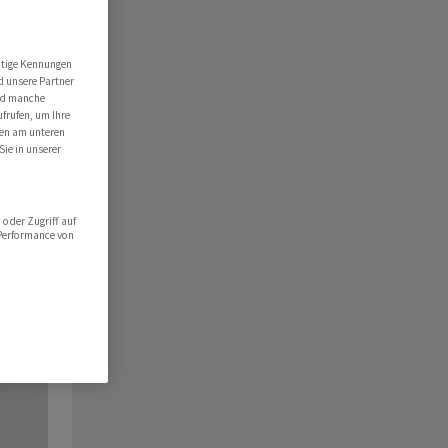
utige Kennungen
d unsere Partner
ind manche
ufrufen, um Ihre
ten am unteren
Sie in unserer
oder Zugriff auf
 Performance von