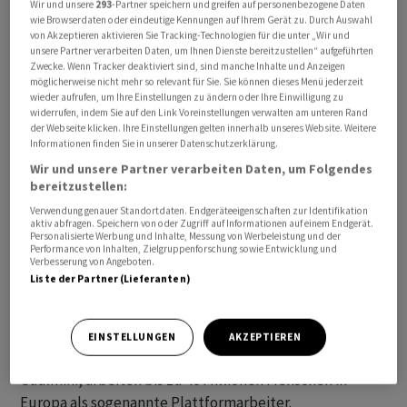
Wir und unsere
293
-Partner speichern und greifen auf personenbezogene Daten
zufolge angenommen, dass die Arbeitnehmer
wie Browserdaten oder eindeutige Kennungen auf Ihrem Gerät zu. Durch Auswahl
von Akzeptieren aktivieren Sie Tracking-Technologien für die unter „Wir und
Beschäftigte und keine Selbstständigen sind. Die
unsere Partner verarbeiten Daten, um Ihnen Dienste bereitzustellen“ aufgeführten
Beweispflicht liege bei den Plattformen - sie müssten
Zwecke. Wenn Tracker deaktiviert sind, sind manche Inhalte und Anzeigen
möglicherweise nicht mehr so relevant für Sie. Sie können dieses Menü jederzeit
beweisen, dass kein Beschäftigungsverhältnis besteht,
wieder aufrufen, um Ihre Einstellungen zu ändern oder Ihre Einwilligung zu
so das Parlament. Nach Angaben der EU-Staaten können
widerrufen, indem Sie auf den Link Voreinstellungen verwalten am unteren Rand
Beschäftigte etwa besseren Zugang zu Bezahlung bei
der Webseite klicken. Ihre Einstellungen gelten innerhalb unseres Website. Weitere
Informationen finden Sie in unserer Datenschutzerklärung.
Krankheit, Leistungen bei Arbeitslosigkeit oder
Wir und unsere Partner verarbeiten Daten, um Folgendes
Einkommensunterstützung erhalten.
bereitzustellen:
Verwendung genauer Standortdaten. Endgeräteeigenschaften zur Identifikation
«Mit dem heutigen Kompromiss senden wir ein klares
aktiv abfragen. Speichern von oder Zugriff auf Informationen auf einem Endgerät.
Personalisierte Werbung und Inhalte, Messung von Werbeleistung und der
Signal an Uber und Co.: Faire Arbeitsbedingungen und
Performance von Inhalten, Zielgruppenforschung sowie Entwicklung und
Verbesserung von Angeboten.
Datenschutz gelten für alle», teilte der CDU-
Liste der Partner (Lieferanten)
Europaabgeordnete Dennis Radtke mit.
Scheinselbstständigkeit und Wettbewerbsverzerrung
werde damit den Kampf angesagt. Nach Angaben der
EINSTELLUNGEN
AKZEPTIEREN
Chefverhandlerin des EU-Parlaments, Elisabetta
Gualmini, arbeiten bis zu 40 Millionen Menschen in
Europa als sogenannte Plattformarbeiter.