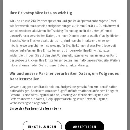
Treibstoffmangels nicht abhebt: Ein solcher Mangel
kann ein aussergewöhnlicher Umstand sein und damit
Ihre Privatsphäre ist uns wichtig
Fluggesellschaften von Zahlung einer finanziellen
Wir und unsere
293
-Partner speichern und greifen auf personenbezogene Daten
wie Browserdaten oder eindeutige Kennungen auf Ihrem Gerät zu. Durch Auswahl
Ausgleichsleistung befreien.
von Akzeptieren aktivieren Sie Tracking-Technologien für die unter „Wir und
unsere Partner verarbeiten Daten, um Ihnen Dienste bereitzustellen“ aufgeführten
Infolge der wegen des Iran-Kriegs gestörten
Zwecke. Wenn Tracker deaktiviert sind, sind manche Inhalte und Anzeigen
möglicherweise nicht mehr so relevant für Sie. Sie können dieses Menü jederzeit
Öltransporte durch die Strasse von Hormus schnellten
wieder aufrufen, um Ihre Einstellungen zu ändern oder Ihre Einwilligung zu
die Preise für den Flugtreibstoff Kerosin in die Höhe. Die
widerrufen, indem Sie auf den Link Voreinstellungen verwalten am unteren Rand
der Webseite klicken. Ihre Einstellungen gelten innerhalb unseres Website. Weitere
Lufthansa und andere Airlines wie etwa die
Informationen finden Sie in unserer Datenschutzerklärung.
skandinavische SAS sagten deswegen bereits Flüge ab.
Wir und unsere Partner verarbeiten Daten, um Folgendes
Derzeit gebe es allerdings keine konkreten Hinweise
bereitzustellen:
auf Treibstoffengpässe, so die Kommission. «Sollte der
Verwendung genauer Standortdaten. Endgeräteeigenschaften zur Identifikation
aktiv abfragen. Speichern von oder Zugriff auf Informationen auf einem Endgerät.
Konflikt jedoch andauern, könnten
Personalisierte Werbung und Inhalte, Messung von Werbeleistung und der
Versorgungsunterbrechungen auftreten, insbesondere
Performance von Inhalten, Zielgruppenforschung sowie Entwicklung und
Verbesserung von Angeboten.
bei Kerosin», hiess es. Reisende müssten
Liste der Partner (Lieferanten)
möglicherweise mit Beeinträchtigungen rechnen.
EINSTELLUNGEN
AKZEPTIEREN
Ticketpreis darf nicht nachträglich verändert werden