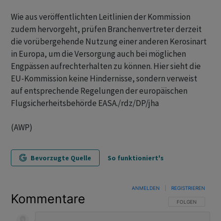
Wie aus veröffentlichten Leitlinien der Kommission
zudem hervorgeht, prüfen Branchenvertreter derzeit
die vorübergehende Nutzung einer anderen Kerosinart
in Europa, um die Versorgung auch bei möglichen
Engpässen aufrechterhalten zu können. Hier sieht die
EU-Kommission keine Hindernisse, sondern verweist
auf entsprechende Regelungen der europäischen
Flugsicherheitsbehörde EASA./rdz/DP/jha
(AWP)
Bevorzugte Quelle
So funktioniert's
ANMELDEN
|
REGISTRIEREN
Kommentare
FOLGE DIESER U
FOLGEN