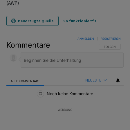
(AWP)
Bevorzugte Quelle
So funktioniert's
ANMELDEN
|
REGISTRIEREN
Kommentare
FOLGE DIESER U
FOLGEN
NEUESTE
ALLE KOMMENTARE
Alle Kommentare
Noch keine Kommentare
WERBUNG