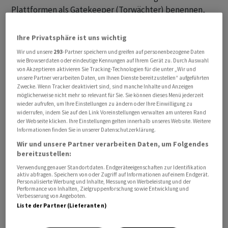
Plattformen als Gatekeeper (Torwächter) benennen,
wenn sie ein wichtiges Zugangstor zu Verbraucherinnen
und Verbrauchern darstellen. Für die Unternehmen
Ihre Privatsphäre ist uns wichtig
gelten dann besondere Pflichten, um einen fairen
Wir und unsere
293
-Partner speichern und greifen auf personenbezogene Daten
Wettbewerb auf digitalen Märkten sicherzustellen.
wie Browserdaten oder eindeutige Kennungen auf Ihrem Gerät zu. Durch Auswahl
von Akzeptieren aktivieren Sie Tracking-Technologien für die unter „Wir und
Hintergrund ist die Befürchtung, dass manche grosse
unsere Partner verarbeiten Daten, um Ihnen Dienste bereitzustellen“ aufgeführten
Plattform-Betreiber so mächtig geworden sind, dass sie
Zwecke. Wenn Tracker deaktiviert sind, sind manche Inhalte und Anzeigen
möglicherweise nicht mehr so relevant für Sie. Sie können dieses Menü jederzeit
ihre Marktposition zementieren könnten.
wieder aufrufen, um Ihre Einstellungen zu ändern oder Ihre Einwilligung zu
widerrufen, indem Sie auf den Link Voreinstellungen verwalten am unteren Rand
der Webseite klicken. Ihre Einstellungen gelten innerhalb unseres Website. Weitere
Apple steht durch einen Kommissionsbeschluss seit
Informationen finden Sie in unserer Datenschutzerklärung.
September 2023 mit den Diensten App-Store, iOS und
Wir und unsere Partner verarbeiten Daten, um Folgendes
Safari auf der Liste der Torwächter. Darunter befinden
bereitzustellen:
sich auch andere Tech-Giganten wie Amazon , Microsoft ,
Verwendung genauer Standortdaten. Endgeräteeigenschaften zur Identifikation
Alphabet und Meta . Gegen die Einstufung der Brüsseler
aktiv abfragen. Speichern von oder Zugriff auf Informationen auf einem Endgerät.
Personalisierte Werbung und Inhalte, Messung von Werbeleistung und der
Behörde gingen einige der Unternehmen, darunter
Performance von Inhalten, Zielgruppenforschung sowie Entwicklung und
Verbesserung von Angeboten.
Apple, gerichtlich vor.
Liste der Partner (Lieferanten)
Gericht: App Store ist ein einheitlicher Dienst