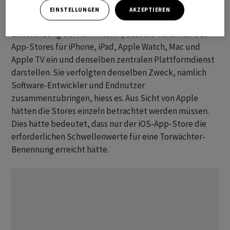
EINSTELLUNGEN
AKZEPTIEREN
Das Gericht in Luxemburg bestätigte unter anderem die
Einschätzung der Kommission, dass die Varianten des
App-Stores für iPhone, iPad, Apple Watch, Mac und
Apple TV ein und denselben zentralen Plattformdienst
darstellen. Sie verfolgten denselben Zweck, nämlich
Software-Entwickler und Endnutzer
zusammenzubringen, hiess es. Aus Sicht von Apple
hätten die Stores einzeln betrachtet werden müssen.
Dies hätte bedeutet, dass nur der iOS-App-Store die
erforderlichen Schwellenwerte für eine Torwächter-
Benennung erreicht hätte.