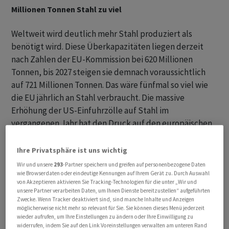
Millionen Tonnen Stahl zu viel
Weltweit wird deutlich mehr Stahl produziert als
benötigt wird. Diese Überkapazitäten liegen derzeit
nach Zahlen der EU-Kommission bei 620 Millionen
Tonnen, bis 2027 steigen sie demnach voraussichtlich
auf 721 Millionen Tonnen. Das wäre fünfmal so viel wie
die EU jährlich an Stahl verbraucht. Die massive
Erhöhung der US-Einfuhrzölle auf Stahl im
vergangenen Jahr hat den Druck auf den europäischen
Markt weiter verstärkt.
Ihre Privatsphäre ist uns wichtig
China, Indien und die Türkei zählen zu den Ländern, aus
Wir und unsere
293
-Partner speichern und greifen auf personenbezogene Daten
denen günstiger Stahl exportiert wird. Das hängt mit
wie Browserdaten oder eindeutige Kennungen auf Ihrem Gerät zu. Durch Auswahl
von Akzeptieren aktivieren Sie Tracking-Technologien für die unter „Wir und
niedrigeren Energiepreisen, aber auch staatlicher
unsere Partner verarbeiten Daten, um Ihnen Dienste bereitzustellen“ aufgeführten
Förderung zusammen.
Zwecke. Wenn Tracker deaktiviert sind, sind manche Inhalte und Anzeigen
möglicherweise nicht mehr so relevant für Sie. Sie können dieses Menü jederzeit
wieder aufrufen, um Ihre Einstellungen zu ändern oder Ihre Einwilligung zu
Verband hofft auf Rückkehr von 15 Millionen Tonnen
widerrufen, indem Sie auf den Link Voreinstellungen verwalten am unteren Rand