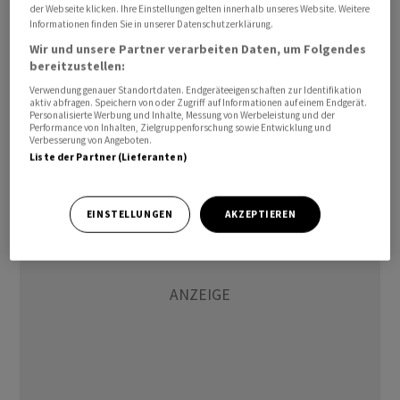
der Webseite klicken. Ihre Einstellungen gelten innerhalb unseres Website. Weitere
Informationen finden Sie in unserer Datenschutzerklärung.
Der Verband der europäischen Stahlindustrie (Eurofer)
Wir und unsere Partner verarbeiten Daten, um Folgendes
rechnet damit, dass die neue Handelsmassnahme 15
bereitzustellen:
Millionen Tonnen an Kapazitätsauslastung nach Europa
Verwendung genauer Standortdaten. Endgeräteeigenschaften zur Identifikation
zurückbringen könnte. In den vergangen sieben Jahren
aktiv abfragen. Speichern von oder Zugriff auf Informationen auf einem Endgerät.
Personalisierte Werbung und Inhalte, Messung von Werbeleistung und der
seien mehr als 30 Millionen Tonnen Produktion verloren
Performance von Inhalten, Zielgruppenforschung sowie Entwicklung und
Verbesserung von Angeboten.
gegangen, sagte Eurofer-Generaldirektor Axel Eggert.
Liste der Partner (Lieferanten)
EINSTELLUNGEN
AKZEPTIEREN