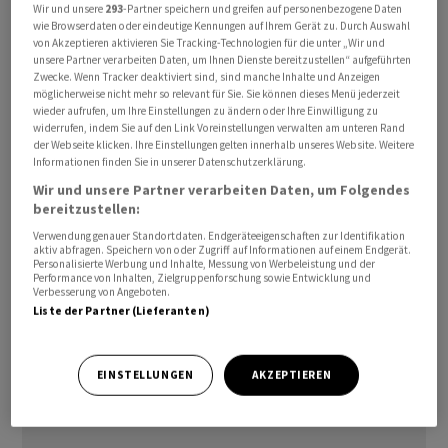
Wir und unsere
293
-Partner speichern und greifen auf personenbezogene Daten
TikTok einzuleiten. Bei den möglichen Verstössen geht
wie Browserdaten oder eindeutige Kennungen auf Ihrem Gerät zu. Durch Auswahl
von Akzeptieren aktivieren Sie Tracking-Technologien für die unter „Wir und
es auch darum, dass TikTok nicht genug unternimmt,
unsere Partner verarbeiten Daten, um Ihnen Dienste bereitzustellen“ aufgeführten
damit die App kein Suchtverhalten fördert.
Zwecke. Wenn Tracker deaktiviert sind, sind manche Inhalte und Anzeigen
Abhilfemassnahmen etwa Altersüberprüfungen zum
möglicherweise nicht mehr so relevant für Sie. Sie können dieses Menü jederzeit
wieder aufrufen, um Ihre Einstellungen zu ändern oder Ihre Einwilligung zu
Jugendschutz, damit Minderjährige von bestimmten
widerrufen, indem Sie auf den Link Voreinstellungen verwalten am unteren Rand
Inhalten ausgeschlossen werden, seien möglicherweise
der Webseite klicken. Ihre Einstellungen gelten innerhalb unseres Website. Weitere
Informationen finden Sie in unserer Datenschutzerklärung.
nicht wirksam, so die Kommission.
Wir und unsere Partner verarbeiten Daten, um Folgendes
bereitzustellen:
Vor fast genau zwei Monaten hatte die EU bereits ein
Verwendung genauer Standortdaten. Endgeräteeigenschaften zur Identifikation
ähnliches Verfahren gegen X (früher Twitter) eröffnet.
aktiv abfragen. Speichern von oder Zugriff auf Informationen auf einem Endgerät.
Personalisierte Werbung und Inhalte, Messung von Werbeleistung und der
Dabei ging es unter anderem um Hinweise auf illegale
Performance von Inhalten, Zielgruppenforschung sowie Entwicklung und
Verbesserung von Angeboten.
und irreführende Beiträge zum Gaza-Krieg. Online-
Liste der Partner (Lieferanten)
Plattformen werden von einem neuen EU-Gesetz über
digitale Dienste (DSA) verpflichtet, strikt gegen illegale
Inhalte wie Hassrede und Hetze im Netz vorzugehen.
EINSTELLUNGEN
AKZEPTIEREN