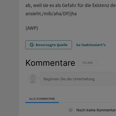
ab, weil sie es als Gefahr für die Existenz d
ansieht./mib/aha/DP/jha
(AWP)
Bevorzugte Quelle
So funktioniert's
Kommentare
FOLGE DIESER UNTERHAL
FOLGEN
ALLE KOMMENTARE
Alle Kommentare
Noch keine Kommentar