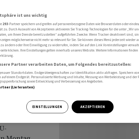
ael-Sanktionen
atsphäre ist uns wichtig
re
293
-Partner speichern und greifen auf personenbezogene Daten wie Browserdaten oder einde
äsentiert
ät zu. Durch Auswahl von Akzeptieren aktivieren Sie Tracking-Technologien für die unter „Wir un
aten, um Ihnen Dienste bereitzustellen“ aufgeführten Zwecke. Wenn Tracker deaktiviert sind, s
nzeigen möglicherweise nicht mehr so relevant für Sie. Sie können dieses Menü jederzeit wieder a
-
 zu ändern oder Ihre Einwilligung zu widerrufen, indem Sie auf den Link Voreinstellungen verwal
eite klicken. Ihre Einstellungen gelten innerhalb unseres Website. Weitere Informationen finden 
rklärung.
nsere Partner verarbeiten Daten, um Folgendes bereitzustellen:
nauer Standortdaten. Endgeräteeigenschaften zur Identifikation aktiv abfragen. Speichern von 
 auf einem Endgerät. Personalisierte Werbung und Inhalte, Messung von Werbeleistung und der
elgruppenforschung sowie Entwicklung und Verbesserung von Angeboten.
artner (Lieferanten)
egaler
EINSTELLUNGEN
AKZEPTIEREN
rdanland hat die
U-
en Montag