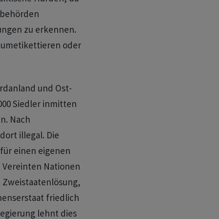
llbehörden
lungen zu erkennen.
umetikettieren oder
ordanland und Ost-
00 Siedler inmitten
en. Nach
ort illegal. Die
für einen eigenen
e Vereinten Nationen
e Zweistaatenlösung,
nenserstaat friedlich
egierung lehnt dies