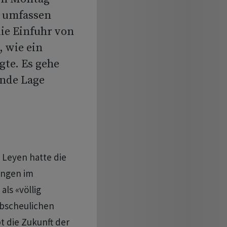
e umfassen
ie Einfuhr von
, wie ein
gte. Es gehe
rnde Lage
 Leyen hatte die
ungen im
ls «völlig
abscheulichen
t die Zukunft der