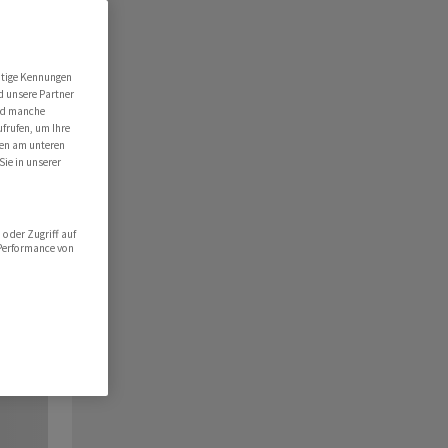
utige Kennungen
d unsere Partner
ind manche
ufrufen, um Ihre
ten am unteren
Sie in unserer
oder Zugriff auf
 Performance von