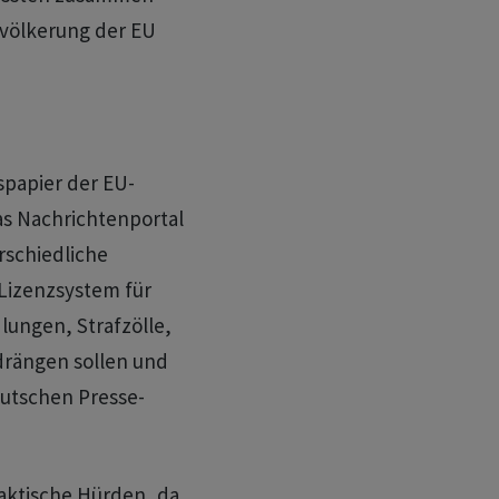
völkerung der EU
spapier der EU-
s Nachrichtenportal
rschiedliche
 Lizenzsystem für
lungen, Strafzölle,
drängen sollen und
eutschen Presse-
aktische Hürden, da