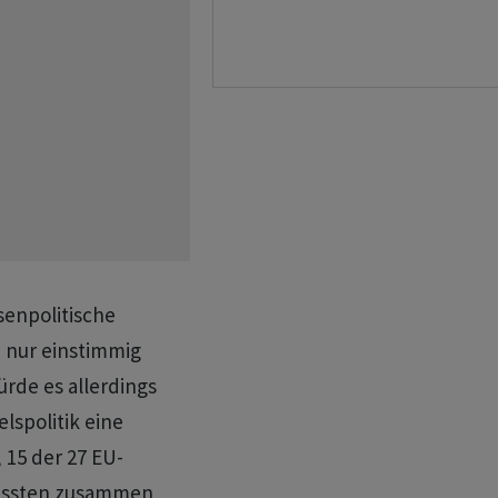
enpolitische
 nur einstimmig
rde es allerdings
spolitik eine
 15 der 27 EU-
üssten zusammen