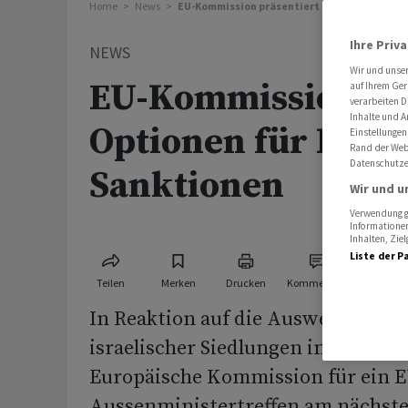
Home
News
EU-Kommission präsentiert Optionen für Isr
Ihre Priv
NEWS
Wir und unse
EU-Kommission pr
auf Ihrem Ger
verarbeiten D
Inhalte und A
Optionen für Israel
Einstellungen
Rand der Webs
Datenschutze
Sanktionen
Wir und u
Verwendung ge
Informationen
Inhalten, Zi
Liste der P
Teilen
Merken
Drucken
Kommentare
In Reaktion auf die Ausweitung ill
israelischer Siedlungen im Westjo
Europäische Kommission für ein E
Aussenministertreffen am nächst