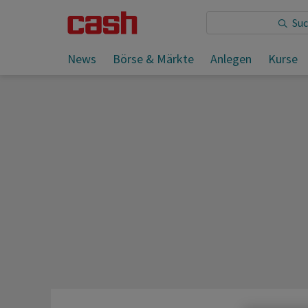
Sie lesen:
EU-Kommission will Düngerkosten abfeder
News
Börse & Märkte
Anlegen
Kurse