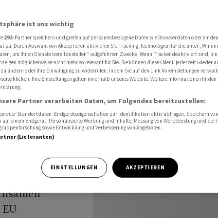
atsphäre ist uns wichtig
re
293
-Partner speichern und greifen auf personenbezogene Daten wie Browserdaten oder einde
ll
ät zu. Durch Auswahl von Akzeptieren aktivieren Sie Tracking-Technologien für die unter „Wir un
aten, um Ihnen Dienste bereitzustellen“ aufgeführten Zwecke. Wenn Tracker deaktiviert sind, s
nzeigen möglicherweise nicht mehr so relevant für Sie. Sie können dieses Menü jederzeit wieder a
edern
 zu ändern oder Ihre Einwilligung zu widerrufen, indem Sie auf den Link Voreinstellungen verwal
eite klicken. Ihre Einstellungen gelten innerhalb unseres Website. Weitere Informationen finden 
rklärung.
nsere Partner verarbeiten Daten, um Folgendes bereitzustellen:
nauer Standortdaten. Endgeräteeigenschaften zur Identifikation aktiv abfragen. Speichern von 
 auf einem Endgerät. Personalisierte Werbung und Inhalte, Messung von Werbeleistung und der
elgruppenforschung sowie Entwicklung und Verbesserung von Angeboten.
artner (Lieferanten)
liche
sichts höherer
EINSTELLUNGEN
AKZEPTIEREN
insetzen. Dafür
einsamen
t EU-