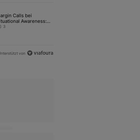
ten Artikel der letzten 7 days.
argin Calls bei
hfrage der Zentralbanken könnte Goldpreis weiter belasten" mit 5 ko
ikel mit dem Titel "Margin Calls bei Situational Awareness: Alles übe
ituational Awareness:
lles über den Retter-
3
eal
nterstützt von