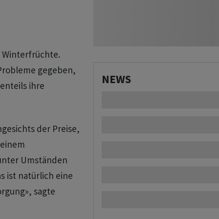
r Winterfrüchte.
g Probleme gegeben,
NEWS
enteils ihre
esichts der Preise,
n einem
 unter Umständen
ist natürlich eine
orgung», sagte