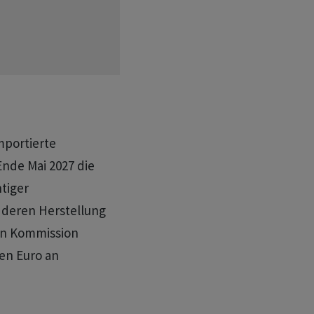
mportierte
de Mai 2027 die
tiger
 deren Herstellung
en Kommission
en Euro an