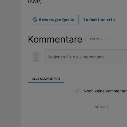
(AWP)
Bevorzugte Quelle
So funktioniert's
Kommentare
FOLGE DIESER UNTERHAL
FOLGEN
ALLE KOMMENTARE
Alle Kommentare
Noch keine Kommentar
WERBUNG