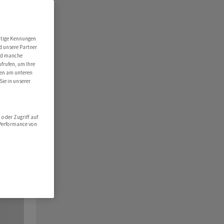
utige Kennungen
d unsere Partner
ind manche
ufrufen, um Ihre
ten am unteren
Sie in unserer
oder Zugriff auf
 Performance von