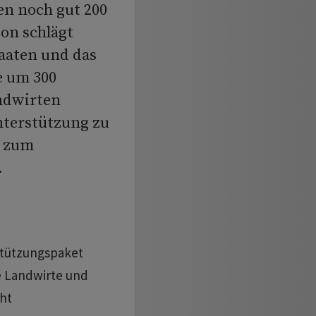
n noch gut 200
on schlägt
taaten und das
e um 300
ndwirten
nterstützung zu
g zum
.
stützungspaket
ie Landwirte und
cht