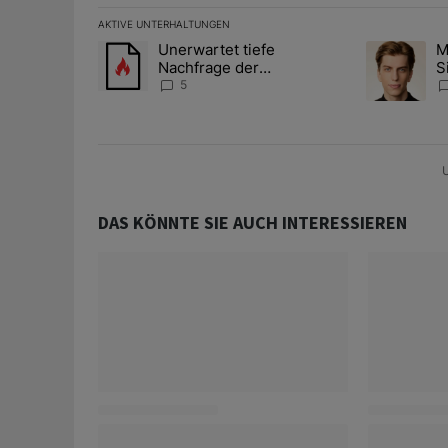
AKTIVE UNTERHALTUNGEN
Das Folgende ist eine Liste der am meisten kommentier
Unerwartet tiefe
M
Ein Trendartikel mit dem Titel "Unerwartet tiefe Nac
Ein Trendart
Nachfrage der
S
Zentralbanken könnte
A
5
Goldpreis weiter belasten
D
U
DAS KÖNNTE SIE AUCH INTERESSIEREN