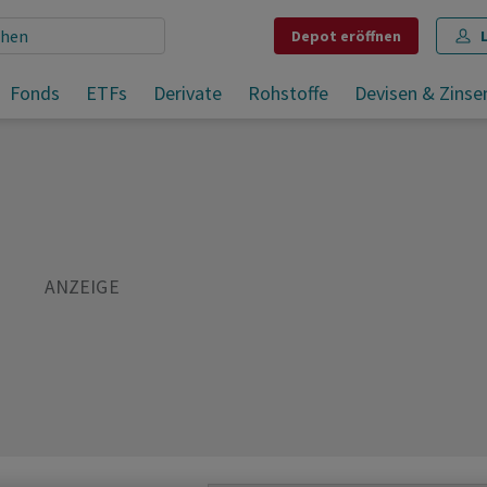
Depot
eröffnen
n
Fonds
ETFs
Derivate
Rohstoffe
Devisen & Zinse
Teilen
Merken
Drucken
Kommentare