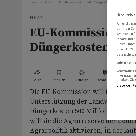
Home
News
EU-Kommission will Düngerkosten abfedern
Ihre Priv
NEWS
Wir und unse
EU-Kommission wi
auf Ihrem Ger
verarbeiten D
Inhalte und A
Düngerkosten abf
Einstellungen
Rand der Webs
Datenschutze
Wir und u
Verwendung ge
Informationen
Teilen
Merken
Drucken
Kommentare
Inhalten, Zi
Liste der P
Die EU-Kommission will für zusätz
Unterstützung der Landwirte ange
Düngerkosten 500 Millionen Euro e
will sie die Agrarreserve der Gem
Agrarpolitik aktivieren, in der lau