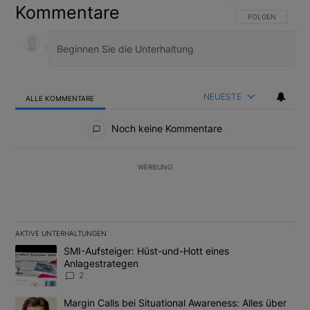
Kommentare
FOLGE DIESER U
FOLGEN
NEUESTE
ALLE KOMMENTARE
Alle Kommentare
Noch keine Kommentare
WERBUNG
AKTIVE UNTERHALTUNGEN
Das Folgende ist eine Liste der am meisten kommentierten Artikel
Ein Trendartikel mit dem Titel "SMI-Aufsteiger: Hüst-und-Hott e
SMI-Aufsteiger: Hüst-und-Hott eines
Anlagestrategen
2
Ein Trendartikel mit dem Titel "Margin Calls bei Situational Awar
Margin Calls bei Situational Awareness: Alles über