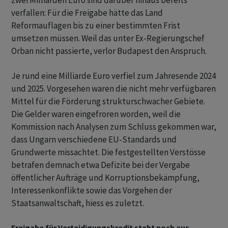
zwei Milliarden Euro sind darüber hinaus bereits
verfallen: Für die Freigabe hätte das Land
Reformauflagen bis zu einer bestimmten Frist
umsetzen müssen. Weil das unter Ex-Regierungschef
Orban nicht passierte, verlor Budapest den Anspruch.
Je rund eine Milliarde Euro verfiel zum Jahresende 2024
und 2025. Vorgesehen waren die nicht mehr verfügbaren
Mittel für die Förderung strukturschwacher Gebiete.
Die Gelder waren eingefroren worden, weil die
Kommission nach Analysen zum Schluss gekommen war,
dass Ungarn verschiedene EU-Standards und
Grundwerte missachtet. Die festgestellten Verstösse
betrafen demnach etwa Defizite bei der Vergabe
öffentlicher Aufträge und Korruptionsbekämpfung,
Interessenkonflikte sowie das Vorgehen der
Staatsanwaltschaft, hiess es zuletzt.
Freigabe für Verteidigungskredit steht noch aus