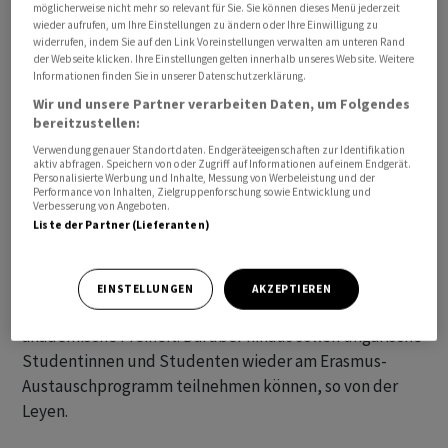
möglicherweise nicht mehr so relevant für Sie. Sie können dieses Menü jederzeit
wieder aufrufen, um Ihre Einstellungen zu ändern oder Ihre Einwilligung zu
widerrufen, indem Sie auf den Link Voreinstellungen verwalten am unteren Rand
der Webseite klicken. Ihre Einstellungen gelten innerhalb unseres Website. Weitere
Informationen finden Sie in unserer Datenschutzerklärung.
Wir und unsere Partner verarbeiten Daten, um Folgendes
bereitzustellen:
Verwendung genauer Standortdaten. Endgeräteeigenschaften zur Identifikation
aktiv abfragen. Speichern von oder Zugriff auf Informationen auf einem Endgerät.
Personalisierte Werbung und Inhalte, Messung von Werbeleistung und der
Performance von Inhalten, Zielgruppenforschung sowie Entwicklung und
Verbesserung von Angeboten.
Liste der Partner (Lieferanten)
Weitere 6,4 Milliarden Euro sollen aus dem EU-Budget
für Strukturförderung ebenfalls nach Ungarn fliessen
EINSTELLUNGEN
AKZEPTIEREN
können, unter anderem wegen Fortschritten für die
akademische Freiheit. Darüber hinaus sollen ungarische
Studentinnen und Studenten wieder am Erasmus-
Austauschprogramm teilnehmen können, so von der
Leyen.