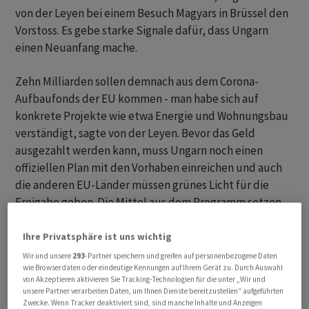
von der Leyen bei einem Besuch Magyars in Brüssel den
Vorstoss. Es gebe starke Signale dafür, dass Ungarn
einen Neuanfang mache.
Zehn Milliarden sollen demnach aus dem Corona-
Aufbaufonds der EU kommen - man habe sich auf
konkrete Projekte wie etwa Energie und Wohnungsbau
verständigt, sagte von der Leyen. Bevor das Geld
ausgezahlt werden kann, muss Ungarn noch einen
offiziellen Plan mit den Vorhaben einreichen und auch
die anderen EU-Länder müssen grünes Licht für die
Freigabe geben. Die Mittel aus dem Programm setzen
voraus, dass die Reformen und Investitionen bis zum 31.
August umgesetzt werden. Andernfalls droht
Ihre Privatsphäre ist uns wichtig
Budapest, die Gelder zu verlieren.
Wir und unsere
293
-Partner speichern und greifen auf personenbezogene Daten
wie Browserdaten oder eindeutige Kennungen auf Ihrem Gerät zu. Durch Auswahl
von Akzeptieren aktivieren Sie Tracking-Technologien für die unter „Wir und
unsere Partner verarbeiten Daten, um Ihnen Dienste bereitzustellen“ aufgeführten
Zwecke. Wenn Tracker deaktiviert sind, sind manche Inhalte und Anzeigen