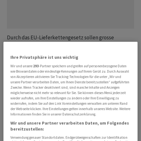
Durch das EU-Lieferkettengesetz sollen grosse
Unternehmen zur Rechenschaft gezogen werden, wenn
sie etwa von Kinder- oder Zwangsarbeit ausserhalb der
Ihre Privatsphäre ist uns wichtig
EU profitieren. Grössere Unternehmen müssen zudem
Wir und unsere
293
-Partner speichern und greifen auf personenbezogene Daten
einen Plan erstellen, der sicherstellt, dass ihr
wie Browserdaten oder eindeutige Kennungen auf Ihrem Gerät zu. Durch Auswahl
Geschäftsmodell und ihre Strategie mit der Einhaltung
von Akzeptieren aktivieren Sie Tracking-Technologien für die unter „Wir und
unsere Partner verarbeiten Daten, um Ihnen Dienste bereitzustellen“ aufgeführten
der Pariser Klimaziele zur Begrenzung der
Zwecke. Wenn Tracker deaktiviert sind, sind manche Inhalte und Anzeigen
Erderwärmung vereinbart sind.
möglicherweise nicht mehr so relevant für Sie. Sie können dieses Menü jederzeit
wieder aufrufen, um Ihre Einstellungen zu ändern oder Ihre Einwilligung zu
widerrufen, indem Sie auf den Link Voreinstellungen verwalten am unteren Rand
Unterhändlerinnen und Unterhändler des
der Webseite klicken. Ihre Einstellungen gelten innerhalb unseres Website. Weitere
Informationen finden Sie in unserer Datenschutzerklärung.
Europaparlaments und der EU-Staaten hatten sich
Wir und unsere Partner verarbeiten Daten, um Folgendes
Mitte Dezember auf einen Kompromiss zu dem
bereitzustellen:
Vorhaben geeinigt. Noch gibt es aber lediglich einen
Verwendung genauer Standortdaten. Endgeräteeigenschaften zur Identifikation
politischen Deal. Ein genauer Rechtstext wird derzeit